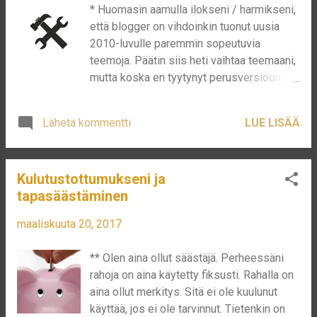
* Huomasin aamulla ilokseni / harmikseni,
bussi vertausta. Jos myöhästyt bussista
että blogger on vihdoinkin tuonut uusia
30 sekunnilla, tai näet kun bussi lähtee
2010-luvulle paremmin sopeutuvia
bussipysäkiltä, niin sinusta tuntuu
teemoja. Päätin siis heti vaihtaa teemaani,
pahemmalta kuin, että olisit myöhästynyt
mutta koska en tyytynyt perusversioon,
10 minuuttia. Tässä ei loogisesti ole
vaan halusin siirtää elementtejä vanhasta
mitään järkeä, mutta ihmiset vain
teemastastani tähän uuteen teemaan,
ajattelevat, että heidän olisi pitänyt tehdä
Lähetä kommentti
LUE LISÄÄ
aiheutti se ainakin 100 ongelmaa. Päivän
asiat eri tavalla. Tällainen ajattelu ilmenee
mittaan sivu on saattanut olla täysin
myös pörsseissä. Sijoittajasta ei tunnu
lukemattomassa tilassa, pahoitteluni!
pahalta, jos vuos...
Kulutustottumukseni ja
Bloggerin modaaminen ei vain oikein
tapasäästäminen
onnistu itseltäni ainakaan ilman, että
päivitän muutokset lähes jokaisen
maaliskuuta 20, 2017
muutoksen jälkeen. Ja muutokset sitten
puolestaan muuttavat ei suunniteltuja
** Olen aina ollut säästäjä. Perheessäni
asioita. Mobiili/responsiivisen version
rahoja on aina käytetty fiksusti. Rahalla on
muokkaaminen oli varsinkin haastavaa.
aina ollut merkitys. Sitä ei ole kuulunut
Aamulla myös blogilistani katosi ja jouduin
käyttää, jos ei ole tarvinnut. Tietenkin on
alkaa etsimään blogeja joita seuraan