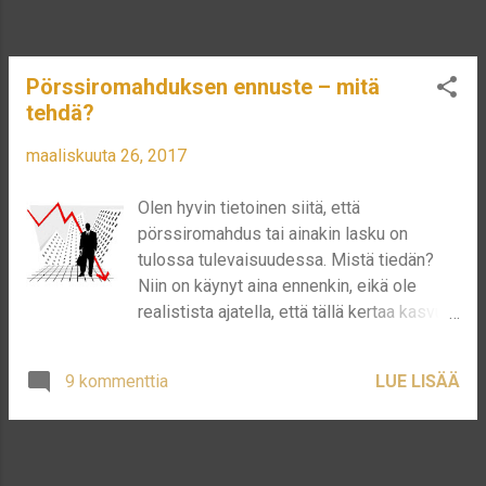
Pörssiromahduksen ennuste – mitä
tehdä?
maaliskuuta 26, 2017
Olen hyvin tietoinen siitä, että
pörssiromahdus tai ainakin lasku on
tulossa tulevaisuudessa. Mistä tiedän?
Niin on käynyt aina ennenkin, eikä ole
realistista ajatella, että tällä kertaa kasvu
vain jatkuisi loputtomiin. Milloin tämä
tapahtuu, onkin sitten ihan eri asia. Toiset
9 kommenttia
LUE LISÄÄ
ajattelevat, että kuplaa ei tällä hetkellä ole,
toiset ajattelevat, että kaikki on kuplassa.
Kumpaa kannattaa uskoa? Lähdetään
liikkeelle yleisestä myytistä: pörssi