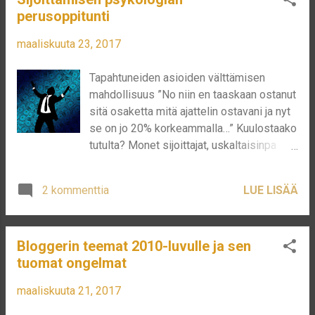
perusoppitunti
maaliskuuta 23, 2017
Tapahtuneiden asioiden välttämisen
mahdollisuus ”No niin en taaskaan ostanut
sitä osaketta mitä ajattelin ostavani ja nyt
se on jo 20% korkeammalla…” Kuulostaako
tutulta? Monet sijoittajat, uskaltaisinpa
melkein väittää, että kaikki ovat joskus
ajatelleet näin, ainakin jos sijoitus ura on
2 kommenttia
LUE LISÄÄ
kestänyt kauemmin. Tämä on yksi
yleisimmistä ajatusvirheistä, mitä ihminen
tekee. Ajatusvirhe ei rajoitu sijoittamiseen,
Bloggerin teemat 2010-luvulle ja sen
vaan helppo esimerkki on bussista
tuomat ongelmat
myöhästyminen, ”jos olisin juossut, olisin
kerennyt”. Tosiasiahan on, että se tapahtui
maaliskuuta 21, 2017
jo, eikä sille enää voi mitään. Tuodakseni
ongelman helpommaksi hahmottaa, jatkan