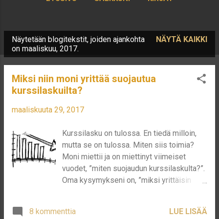
KIRJOITTAJASTA
LISÄÄ…
Näytetään blogitekstit, joiden ajankohta
NÄYTÄ KAIKKI
KORKOA KOROLLE LASKURI
T
on maaliskuu, 2017.
e
k
Miksi niin moni yrittää suojautua
s
kurssilaskuilta?
t
maaliskuuta 29, 2017
i
t
Kurssilasku on tulossa. En tiedä milloin,
mutta se on tulossa. Miten siis toimia?
Moni miettii ja on miettinyt viimeiset
vuodet, ”miten suojaudun kurssilaskulta?”.
Oma kysymykseni on, ”miksi yrittäisin
suojautua kurssilaskulta, kun se nyt vain
tulee?”. Olenko tyhmä? En ainakaan luule
8 kommenttia
LUE LISÄÄ
olevani. Sijoitan vain yhtiöihin jotka