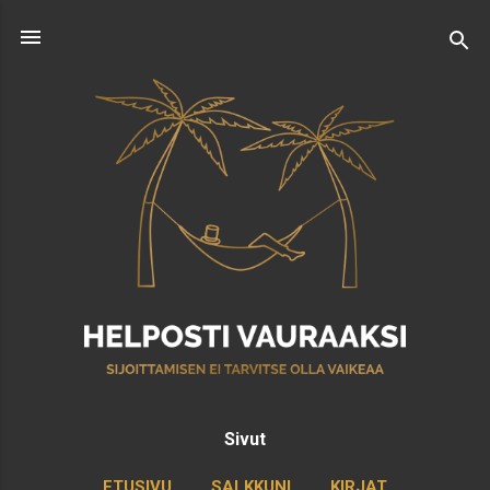
Siirry pääsisältöön
Sivut
ETUSIVU
SALKKUNI
KIRJAT