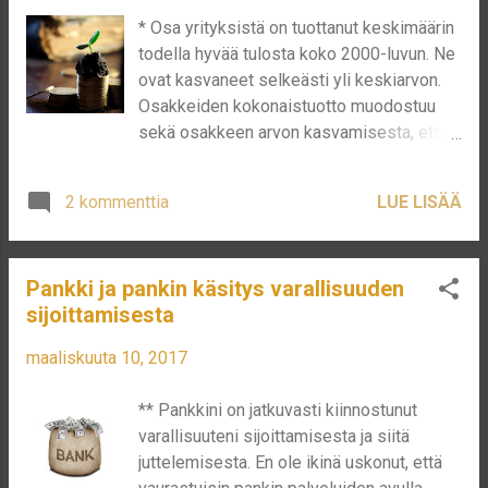
olinhan vasta päälle 10 vuotias. Joka
* Osa yrityksistä on tuottanut keskimäärin
tapauksessa minulle oli selvää, jos silloin,
todella hyvää tulosta koko 2000-luvun. Ne
että Kone on hyvä Suomalainen yritys.
ovat kasvaneet selkeästi yli keskiarvon.
Siitä on helppo päätellä, miten
Osakkeiden kokonaistuotto muodostuu
sijoittaminen voi joskus olla hyvinkin
sekä osakkeen arvon kasvamisesta, että
helppoa, 10+ vuotias tietää, että yritys on
osingosta, olettaen, että osingot
hyvä. Kone on siis yritys, mikä on
sijoitetaan takaisin poikimaan. Kim
ensimmäisenä ostoslistallani, kun koen
2 kommenttia
LUE LISÄÄ
Lindström kirjoittaa Nordnetin blogissa
hinnan olevan oikea. Ostaisin Konetta jo
osakkeiden kokonaistuotosta ja listaa
tällä hetkellä, jos minulla olisi paljon
yhtiöt paremmuus järjestyksessä.
sijoitettavaa, mutta jostain syystä ...
Pankki ja pankin käsitys varallisuuden
https://www.nordnet.fi/mux/web/analys/e
sijoittamisesta
xperterna/expert/kommentar.html?
expert=LINDSTROM&id=6187 Lista on
maaliskuuta 10, 2017
hyvin mielenkiintoista luettavaa ja osoittaa
miten pitämällä parhaimpia yhtiöitä,
** Pankkini on jatkuvasti kiinnostunut
saavuttaa paljon paremman tuoton, kuin
varallisuuteni sijoittamisesta ja siitä
indeksi keskimäärin. Kopioin alle 10
juttelemisesta. En ole ikinä uskonut, että
menestyneintä yhtiötä 2000-luvulla,