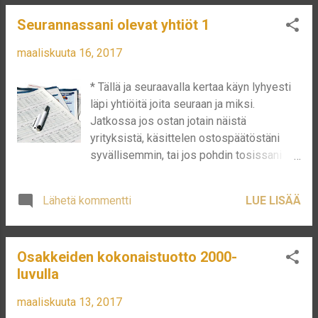
ostan sitten, kun sijoitettavaa pääomaa on
television, niin tutkin mikä olisi hyvä
Seurannassani olevat yhtiöt 1
enemmän. Basware Basware onkin
suhteessa omiin varoihini ja mietin ostop...
mielenkiintoinen yhtiö. Se on ”maailman
maaliskuuta 16, 2017
johtava hankinnasta maksuun- ja
verkkolaskuratkaisujen tarjoaja”. Maailman
* Tällä ja seuraavalla kertaa käyn lyhyesti
johtava, tekee yrityksestä jo hyvin
läpi yhtiöitä joita seuraan ja miksi.
mielenkiintoisen. Se asettaa yrityksen
Jatkossa jos ostan jotain näistä
johtoasemaan ja muut joutuvat
yrityksistä, käsittelen ostospäätöstäni
kilpailemaan sen kanssa. Tietenkin se
syvällisemmin, tai jos pohdin tosissani
tarkoittaa myös, että sen pitää onnistua
jonkin yksittäisen ostamista. Tällä kertaa
pysymään johdossa. Erilaiset online
siis selvennän syyt miksi seuraan
maksu mahdollisuudet ovat yleistyneet
Lähetä kommentti
LUE LISÄÄ
yrityksiä. KONE Kone oli tietääkseni selvä
viimeisen vuosikymmenen aikana
sijoituskohde jo 2000-luvulla, itse
merkittävästi ja uskon, että ne vain jatkavat
huomasin sen vaikutusvallan jo silloin
lisääntymistään. Siinä missä analyytikot
Osakkeiden kokonaistuotto 2000-
matkatessani ulkomailla lomalla, koska
miettivät, voiko yritys jatkaa kasvuaan
luvulla
sen hissejä oli siellä, missä ei ollut muuta
vielä, niin itse nään, ...
Suomalaista kuin Nokian kännykät. En
maaliskuuta 13, 2017
tietenkään silloin ajatellut sijoittamista,