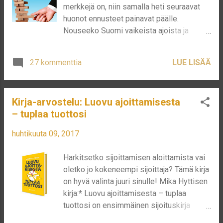
merkkejä on, niin samalla heti seuraavat
SUPERCELL 16. CGI 7. OMA YRITYS 17. F-
huonot ennusteet painavat päälle.
SECURE 8. JULKINEN 18. IBM 9. KONE 19.
Nouseeko Suomi vaikeista ajoista ja
ELISA 10. SOLITA 20. INTEL Listassa on
alkaako tulevaisuus taas näyttää
paljon tuttuja nimiä. En tiedä tuleeko
paremmalta? Sitä en itse ainakaan osaa
kenellekään IT-alalla yllätyksenä, että G...
27 kommenttia
LUE LISÄÄ
sanoa. Tällä hetkellä mediassa puhutaan
jatkuvasti siitä, miten IT-alalla työpaikkoja
on pilvin pimein ja osaajista pulaa, mutta
Kirja-arvostelu: Luovu ajoittamisesta
se ei näy, kun osalla IT-alasta. Työpaikkoja
– tuplaa tuottosi
kyllä tosiaan on, mutta ne keskittyvät
osaamiseen mitä ei löydy. Suurin
huhtikuuta 09, 2017
henkilökohtainen murheeni on, että
yritykset eivät vieläkään voi ottaa riskiä
Harkitsetko sijoittamisen aloittamista vai
henkilöiden kanssa jotka ovat joutuneet
oletko jo kokeneempi sijoittaja? Tämä kirja
koko opiskelujensa ajan kamppailemaan
on hyvä valinta juuri sinulle! Mika Hyttisen
haasteellisen talouden kanssa, eivätkä ole
kirja:* Luovu ajoittamisesta – tuplaa
löytäneet oman alan hommia. Siispä kaikki
tuottosi on ensimmäinen sijoituskirja
paikat ovat 1-3 vuotta kokemusta
minkä luin. Se on helposti
omaaville henkilöille. Nuorisolle tämä