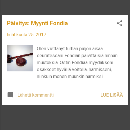
Päivitys: Myynti Fondia
huhtikuuta 25, 2017
Olen viettänyt turhan paljon aikaa
seuratessani Fondian päivittäisiä hinnan
muutoksia. Ostin Fondiaa myydäkseni
osakkeet hyvällä voitolla, harmikseni,
niinkuin monen muunkin harmiksi
osakeannista saamani osakkeiden määrä
oli vaivaiset 29 kappaletta hintaan 7,65€.
Lähetä kommentti
LUE LISÄÄ
Tämä määrä oli niin pieni, että en oikein
tiennyt mitä niillä pitäisi sitten
loppuenlopuksi tehdä. Päädyin siihen, että
myyn osakkeet pois, kun hinta on
kohdallaan. Päättelin oikein, että hinta