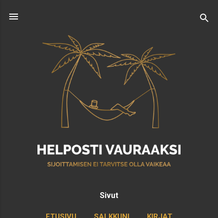
Siirry pääsisältöön
Sivut
ETUSIVU
SALKKUNI
KIRJAT