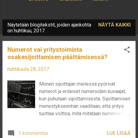
KIRJOITTAJASTA
LISÄÄ…
Näytetään blogitekstit, joiden ajankohta
NÄYTÄ KAIKKI
KORKOA KOROLLE LASKURI
T
on huhtikuu, 2017.
e
k
Numerot vai yritystoiminta
s
osakesijoittamisen päättämisessä?
t
huhtikuuta 28, 2017
i
t
Monen sijoittajan mielessä pyörivät
numerot ja erilaiset numeroiden kuvaajat,
kun puhutaan sijoittamisesta. Sijoittamisen
menestykseenhän vaaditaan, että yritys
tuottaa voittoa, mitä mitataan numeroina.
Siispä on täysin järkevää miettiä, millaista
tulosta yritys tekee ja miten se
3 kommenttia
LUE LISÄÄ
mahdollisesti muuttuu tulevaisuudessa.