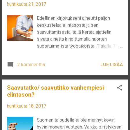
huhtikuuta 21, 2017
Edellinen kirjoitukseni aiheutti paljon
keskustelua elintasosta ja sen
saavuttamisesta, tällä kertaa ajattelin
sivuta aihetta kirjoittamalla nuorten
suosituimmista työpaikoista IT-alalla. Tällä
kertaa en käsittele sitä mihin nuoret
pääsevät vaan sitä mihin nuoret haluavat ja
2 kommenttia
LUE LISÄÄ
miten se voi mahdollisesti vaikuttaa
yrityksiin ja sitä kautta osakkeisiin. WORK-
IT barometrissa kyseltiin mm. mihin IT-
Saavutatko/ saavutitko vanhempiesi
alan opiskelijat haluaisivat töihin, jos
elintason?
voisivat valita (koko tutkimus löytyy täältä
). Tulokset näät alapuolelta listattuna: 1.
huhtikuuta 18, 2017
GOOGLE 11. APPLE 2. REAKTOR 12.
NOKIA 3. MICROSOFT 13. GOFORE 4.
Suomen taloudella ei ole mennyt kovin
VINCIT 14. VALVE 5. FUTURICE 15.
hyvin moneen vuoteen. Vaikka piristyksen
BLIZZARD-ENTERTAINMENT 6.