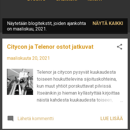
KIRJOITTAJASTA
LISÄÄ…
Näytetään blogitekstit, joiden ajankohta
NÄYTÄ KAIKKI
KORKOA KOROLLE LASKURI
T
on maaliskuu, 2021.
e
k
Citycon ja Telenor ostot jatkuvat
s
maaliskuuta 20, 2021
t
i
Telenor ja citycon pysyvät kuukaudesta
t
toiseen houkuttelevina sijoituskohteina,
kun muut yhtiöt porskuttavat pilvissä.
Itseänikin jo hieman kyllästyttää kirjoittaa
näistä kahdesta kuukaudesta toiseen,
mutta jääköön tästä tylsistymisestä jälki
tulevaisuutta varten. Helmikuun sijoitukset
Lähetä kommentti
LUE LISÄÄ
Helmikuussa ostin Telenoria, mitä olen
tankannut jo hyvin monta kertaa viimeisen