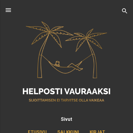
Siirry pääsisältöön
Sivut
ETUSIVU
SALKKUNI
KIRJAT