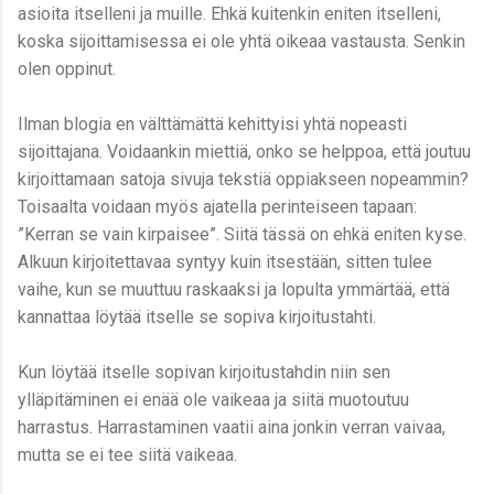
asioita itselleni ja muille. Ehkä kuitenkin eniten itselleni,
koska sijoittamisessa ei ole yhtä oikeaa vastausta. Senkin
olen oppinut.
Ilman blogia en välttämättä kehittyisi yhtä nopeasti
sijoittajana. Voidaankin miettiä, onko se helppoa, että joutuu
kirjoittamaan satoja sivuja tekstiä oppiakseen nopeammin?
Toisaalta voidaan myös ajatella perinteiseen tapaan:
”Kerran se vain kirpaisee”. Siitä tässä on ehkä eniten kyse.
Alkuun kirjoitettavaa syntyy kuin itsestään, sitten tulee
vaihe, kun se muuttuu raskaaksi ja lopulta ymmärtää, että
kannattaa löytää itselle se sopiva kirjoitustahti.
Kun löytää itselle sopivan kirjoitustahdin niin sen
ylläpitäminen ei enää ole vaikeaa ja siitä muotoutuu
harrastus. Harrastaminen vaatii aina jonkin verran vaivaa,
mutta se ei tee siitä vaikeaa.