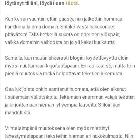
löytänyt tiliäni, löydät sen
tästä
.
Kun kerran vauhtiin oltiin päästy, niin jatkettiin hommaa
hankkimalla oma domain. Siitäkö vasta hakukoneet
pitävätkin! Tällä hetkellä suunta on edelleen ylöspäin,
vaikka domainin vaihdosta on jo yli kaksi kuukautta.
Samalla, kun muutin ahkerasti blogini löydettävyyttä aloin
myös muuttamaan kirjoitustapaani. En radikaalisti, mutta tein
pieniä muutoksia mitkä helpottavat tekstien lukemista.
Osa lukijoista onkin saattanut huomata, että olen alkanut
lisäilemään väliotsikoita, tekemään enemmän välejä tekstiin
ja kirjoittamaan hieman lyhyempiä lauseita. Silloin kun
mahdollista.
Viimeisimpänä muutoksena olen myös miettinyt
lähestymistapaani teksteihin hieman eri näkökulmasta. Niin