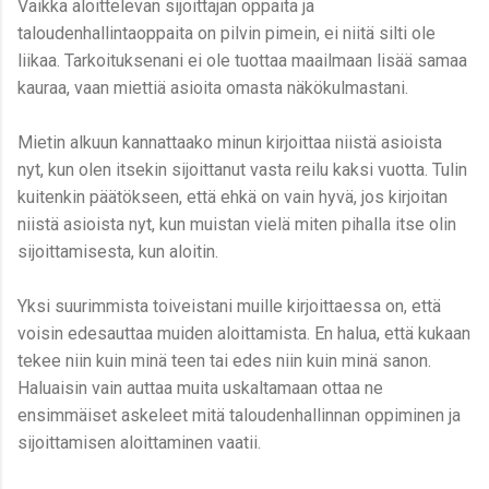
Vaikka aloittelevan sijoittajan oppaita ja
taloudenhallintaoppaita on pilvin pimein, ei niitä silti ole
liikaa. Tarkoituksenani ei ole tuottaa maailmaan lisää samaa
kauraa, vaan miettiä asioita omasta näkökulmastani.
Mietin alkuun kannattaako minun kirjoittaa niistä asioista
nyt, kun olen itsekin sijoittanut vasta reilu kaksi vuotta. Tulin
kuitenkin päätökseen, että ehkä on vain hyvä, jos kirjoitan
niistä asioista nyt, kun muistan vielä miten pihalla itse olin
sijoittamisesta, kun aloitin.
Yksi suurimmista toiveistani muille kirjoittaessa on, että
voisin edesauttaa muiden aloittamista. En halua, että kukaan
tekee niin kuin minä teen tai edes niin kuin minä sanon.
Haluaisin vain auttaa muita uskaltamaan ottaa ne
ensimmäiset askeleet mitä taloudenhallinnan oppiminen ja
sijoittamisen aloittaminen vaatii.