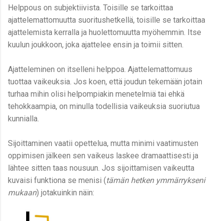
Helppous on subjektiivista. Toisille se tarkoittaa
ajattelemattomuutta suoritushetkellä, toisille se tarkoittaa
ajattelemista kerralla ja huolettomuutta myöhemmin. Itse
kuulun joukkoon, joka ajattelee ensin ja toimii sitten.
Ajatteleminen on itselleni helppoa. Ajattelemattomuus
tuottaa vaikeuksia. Jos koen, että joudun tekemään jotain
turhaa mihin olisi helpompiakin menetelmiä tai ehkä
tehokkaampia, on minulla todellisia vaikeuksia suoriutua
kunnialla.
Sijoittaminen vaatii opettelua, mutta minimi vaatimusten
oppimisen jälkeen sen vaikeus laskee dramaattisesti ja
lähtee sitten taas nousuun. Jos sijoittamisen vaikeutta
kuvaisi funktiona se menisi (
tämän hetken ymmärrykseni
mukaan
) jotakuinkin näin: