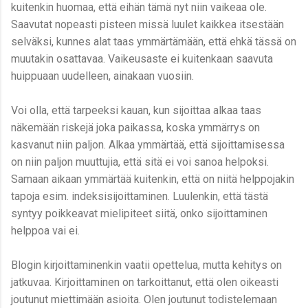
kuitenkin huomaa, että eihän tämä nyt niin vaikeaa ole.
Saavutat nopeasti pisteen missä luulet kaikkea itsestään
selväksi, kunnes alat taas ymmärtämään, että ehkä tässä on
muutakin osattavaa. Vaikeusaste ei kuitenkaan saavuta
huippuaan uudelleen, ainakaan vuosiin.
Voi olla, että tarpeeksi kauan, kun sijoittaa alkaa taas
näkemään riskejä joka paikassa, koska ymmärrys on
kasvanut niin paljon. Alkaa ymmärtää, että sijoittamisessa
on niin paljon muuttujia, että sitä ei voi sanoa helpoksi.
Samaan aikaan ymmärtää kuitenkin, että on niitä helppojakin
tapoja esim. indeksisijoittaminen. Luulenkin, että tästä
syntyy poikkeavat mielipiteet siitä, onko sijoittaminen
helppoa vai ei.
Blogin kirjoittaminenkin vaatii opettelua, mutta kehitys on
jatkuvaa. Kirjoittaminen on tarkoittanut, että olen oikeasti
joutunut miettimään asioita. Olen joutunut todistelemaan