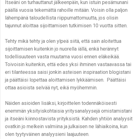
Itseäni on turhauttanut jälkeenpäin, kun istuin pesämunani
päällä vuosia tekemättä rahoille mitään. Voisin olla paljon
lähempänä taloudellista riippumattomuutta, jos olisin
tajunnut aloittaa sijoittamisen tutkimisen 10 vuotta sitten.
Tehty mikä tehty ja olen ylpeä siitä, että sain aloitettua
sijoittamisen kuitenkin jo nuorella iällä, enkä herännyt
todellisuuteen vasta muutama vuosi ennen eläkeikää.
Toivoisin kuitenkin, että edes yksi ihminen vastaavassa tai
eri tilanteessa saisi jonkin asteisen inspiraation blogistani
ja päättäisi lopettaa aloittamisen lykkäämisen. Päättäisi
ottaa asioista selvää nyt, eikä myöhemmin.
Näiden asioiden lisäksi, kirjoittelen todennäköisesti
enemmän yksityiskohtaisia yritysanalyysejä omistamistani
ja itseäni kiinnostavista yrityksistä. Kahden yhtiön analyysit
ovatkin jo melkein valmiina ja julkaisen ne lähiaikoina, kun
olen tyytyväinen analyysieni laajuuteen.