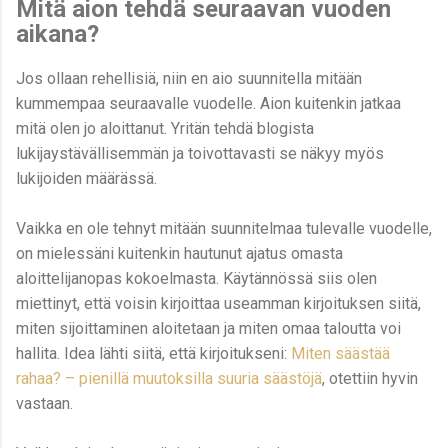
Mitä aion tehdä seuraavan vuoden
aikana?
Jos ollaan rehellisiä, niin en aio suunnitella mitään
kummempaa seuraavalle vuodelle. Aion kuitenkin jatkaa
mitä olen jo aloittanut. Yritän tehdä blogista
lukijaystävällisemmän ja toivottavasti se näkyy myös
lukijoiden määrässä.
Vaikka en ole tehnyt mitään suunnitelmaa tulevalle vuodelle,
on mielessäni kuitenkin hautunut ajatus omasta
aloittelijanopas kokoelmasta. Käytännössä siis olen
miettinyt, että voisin kirjoittaa useamman kirjoituksen siitä,
miten sijoittaminen aloitetaan ja miten omaa taloutta voi
hallita. Idea lähti siitä, että kirjoitukseni:
Miten säästää
rahaa? – pienillä muutoksilla suuria säästöjä
, otettiin hyvin
vastaan.