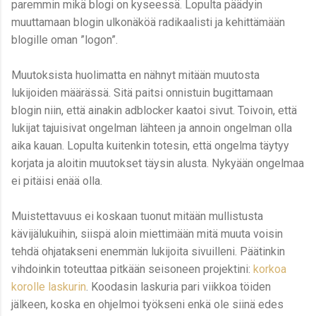
paremmin mikä blogi on kyseessä. Lopulta päädyin
muuttamaan blogin ulkonäköä radikaalisti ja kehittämään
blogille oman ”logon”.
Muutoksista huolimatta en nähnyt mitään muutosta
lukijoiden määrässä. Sitä paitsi onnistuin bugittamaan
blogin niin, että ainakin adblocker kaatoi sivut. Toivoin, että
lukijat tajuisivat ongelman lähteen ja annoin ongelman olla
aika kauan. Lopulta kuitenkin totesin, että ongelma täytyy
korjata ja aloitin muutokset täysin alusta. Nykyään ongelmaa
ei pitäisi enää olla.
Muistettavuus ei koskaan tuonut mitään mullistusta
kävijälukuihin, siispä aloin miettimään mitä muuta voisin
tehdä ohjatakseni enemmän lukijoita sivuilleni. Päätinkin
vihdoinkin toteuttaa pitkään seisoneen projektini:
korkoa
korolle laskurin
. Koodasin laskuria pari viikkoa töiden
jälkeen, koska en ohjelmoi työkseni enkä ole siinä edes