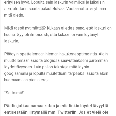
erityisen hyvä. Lopulta sain laskurin valmiiksi ja julkaisin
sen, olettaen suurta palautetulvaa. Vastaanotto: ei yhtään
mitä oletin.
Mikä tässä nyt mättää? Kukaan ei edes sano, että laskuri on
huono. Syy oli ilmeisesti, että kukaan ei vain löytänyt
laskuria.
Päädyin opettelemaan hieman hakukoneoptimointia. Aloin
muuttelemaan asioita blogissa saavuttaakseni paremman
löydettävyyden. Luin paljon tekstejä mitä löysin
googlaamalla ja lopulta muutettuani tarpeeksi asioita aloin
huomaamaan pieniä eroja.
”Se toimii!”
Päätin jatkaa samaa rataa ja edistinkin löydettävyyttä
entisestään liittymällä mm. Twitteriin. Jos et vielä ole