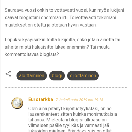
Seuraava vuosi onkin toivottavasti vuosi, kun myös lukijani
saavat blogistani enemmän irti. Toivottavasti tekemäni
muutokset on otettu ja otetaan hyvin vastaan.
Lopuksi kysyisinkin teiltä lukijoilta, onko jotain aihetta tai
aiheita mistä haluaisitte lukea enemmän? Tai muuta
kommentoitavaa blogista?
aloittaminen
blogi
sijoittaminen
Eurotarkka
7. helmikuuta 2019 klo 19.18
K
Olen aina pitänyt kirjoitustyylistäsi, on ne
o
lauserakenteet sitten kuinka monimutkaisia
m
tahansa. Mielestäni blogisi ulkoasu on
viimeisen päälle tyylikäs ja varmasti jää
m
lukijoiden mieleen. Brändäys siis on ollut