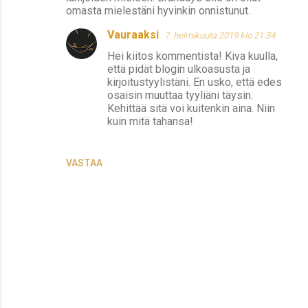
e
omasta mielestäni hyvinkin onnistunut.
n
Vauraaksi
7. helmikuuta 2019 klo 21.34
t
Hei kiitos kommentista! Kiva kuulla,
i
että pidät blogin ulkoasusta ja
kirjoitustyylistäni. En usko, että edes
t
osaisin muuttaa tyyliäni täysin.
Kehittää sitä voi kuitenkin aina. Niin
kuin mitä tahansa!
VASTAA