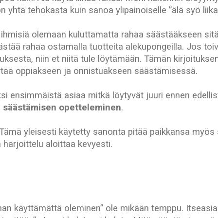
yhtä tehokasta kuin sanoa ylipainoiselle ”älä syö liika
a ihmisiä olemaan kuluttamatta rahaa säästääkseen sit
stää rahaa ostamalla tuotteita alekupongeilla. Jos toiv
tuksesta, niin et niitä tule löytämään. Tämän kirjoituks
ärtää oppiakseen ja onnistuakseen säästämisessä.
i ensimmäistä asiaa mitkä löytyvät juuri ennen edellist
:
säästämisen opetteleminen
.
Tämä yleisesti käytetty sanonta pitää paikkansa myös
arjoittelu aloittaa kevyesti.
han käyttämättä oleminen” ole mikään temppu. Itseasia