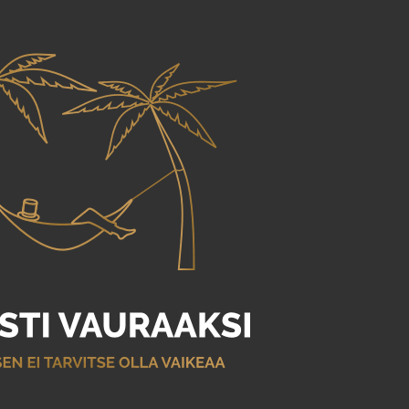
Siirry pääsisältöön