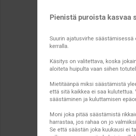
Pienistä puroista kasvaa s
Suurin ajatusvirhe säästämisessä 
kerralla.
Käsitys on valitettava, koska joka
aloiteta huipulta vaan siihen totutel
Mietitäänpä miksi säästämistä yleen
että sitä kaikkea ei saa kulutettua
säästäminen ja kuluttamisen epäon
Moni joka pitää säästämistä rikka
harrastaa, jos rahaa on jo valmiiksi 
Se että säästän joka kuukausi ei tar