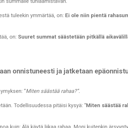
ekin summalle tuhlaamistavan.
stä tuleekin ymmärtää, on:
Ei ole niin pientä rahasu
tää, on:
Suuret summat säästetään pitkällä aikavälill
aan onnistuneesti ja jatketaan epäonnis
symyksen: ”
Miten säästää rahaa?”.
ään. Todellisuudessa pitäisi kysyä: ”
Miten säästää ra
oa kuin: Älä käytä liikaa rahaa. Moni kuitenkin ärsyynt