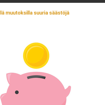
llä muutoksilla suuria säästöjä