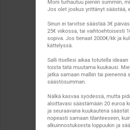
Moni turhautuu pieniin summiin, mit
Jos olet joskus yrittänyt säästää, e
Sinun ei tarvitse säästää 3€ päivä
25€ viikossa, tai vaihtoehtoisesti
sopiva. Jos tienaat 2000€/kk ja kul
kättelyssä.
Salli itsellesi aikaa totutella id
toista tätä muutama kuukausi. Miet
jatka samaan malliin tai pienennä
säästösumman.
Nälkä kasvaa syödessä, mutta pidä
aloittavasi säästämään 20 euroa k
ja seuraavana kuukautena säästät 
nopeasti samaan tilanteeseen, kuin
alkuinnostuksesta loppuukin ja sääs