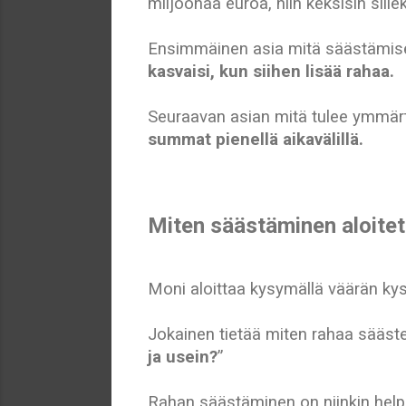
miljoonaa euroa, niin keksisin sill
Ensimmäinen asia mitä säästämise
kasvaisi, kun siihen lisää rahaa.
Seuraavan asian mitä tulee ymmär
summat pienellä aikavälillä.
Miten säästäminen aloitet
Moni aloittaa kysymällä väärän ky
Jokainen tietää miten rahaa säästet
ja usein?
”
Rahan säästäminen on niinkin helpp