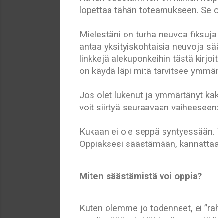
lopettaa tähän toteamukseen. Se on 
Mielestäni on turha neuvoa fiksuj
antaa yksityiskohtaisia neuvoja sää
linkkejä alekuponkeihin tästä kirjoi
on käydä läpi mitä tarvitsee ymm
Jos olet lukenut ja ymmärtänyt kaks
voit siirtyä seuraavaan vaiheeseen
Kukaan ei ole seppä syntyessään. 
Oppiaksesi säästämään, kannattaa h
Miten säästämistä voi oppia?
Kuten olemme jo todenneet, ei ”ra