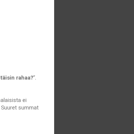
täisin rahaa?
”.
laisista ei
n. Suuret summat