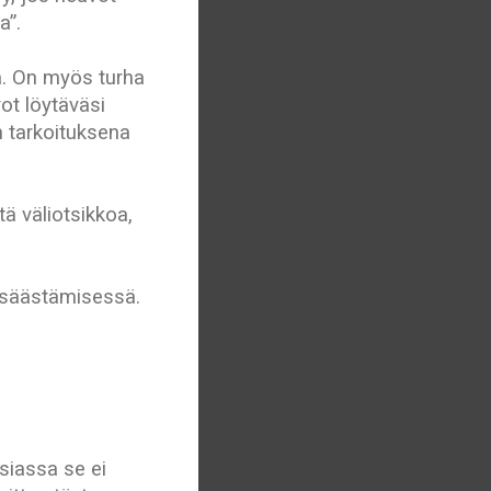
a”.
ä. On myös turha
ot löytäväsi
en tarkoituksena
ä väliotsikkoa,
 säästämisessä.
siassa se ei