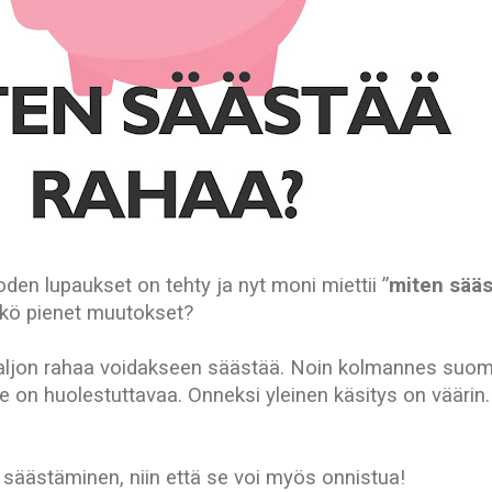
den lupaukset on tehty ja nyt moni miettii ”
miten sääs
tkö pienet muutokset?
 paljon rahaa voidakseen säästää. Noin kolmannes suoma
e on huolestuttavaa. Onneksi yleinen käsitys on vääri
a säästäminen, niin että se voi myös onnistua!