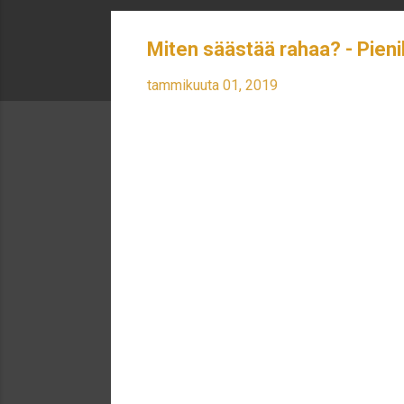
Miten säästää rahaa? - Pieni
tammikuuta 01, 2019