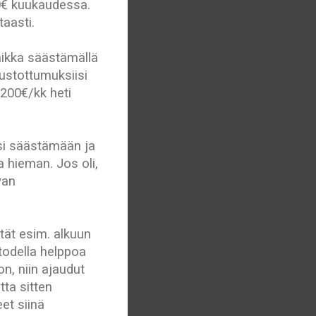
00€ kuukaudessa.
taasti.
aikka säästämällä
tustottumuksiisi
 200€/kk heti
äsi säästämään ja
a hieman. Jos oli,
van
ät esim. alkuun
todella helppoa
, niin ajaudut
ta sitten
et siinä