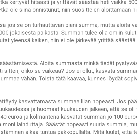
kä kertyvät hitaasti ja yrittävät säästää heti vaikka 5
tkä ole siinä onnistunut, niin suosittelen aloittamaan hi
ssä jos se on turhauttavan pieni summa, mutta aloita v
 100€ jokaisesta palkasta. Summan tulee olla omiin kulu
utat yleensä kaiken, niin ei ole järkevää yrittää säästää
eaan säästämisestä. Aloita summasta minkä tiedät pystyv
i sitten, oliko se vaikeaa? Jos ei ollut, kasvata summa
 summaa vähän. Toista tätä kaavaa, kunnes löydät sopi
ttäydy kasvattamasta summaa liian nopeasti. Jos päät
uukaudessa ja huomaat kuukauden jälkeen, että se oli 
40 euroa ja kolmantena kasvatat summan jo 100 euroon
 moni laihduttaja. Säästät nopeasti suuria summia, mut
täminen alkaa tuntua pakkopullalta. Mitä luulet, että te