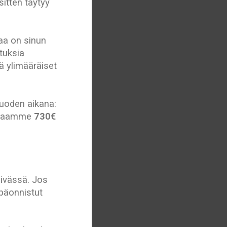
sitten täytyy
taa on sinun
tuksia
ä ylimääräiset
vuoden aikana:
uhlaamme
730€
äivässä. Jos
epäonnistut