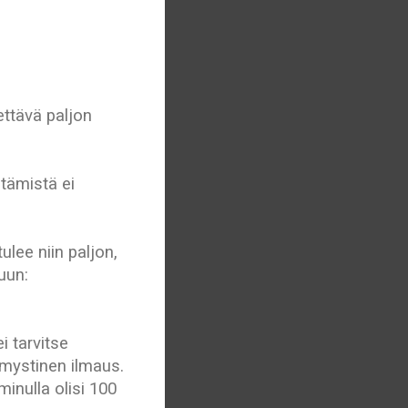
ttävä paljon
tämistä ei
lee niin paljon,
uun:
 tarvitse
a mystinen ilmaus.
minulla olisi 100