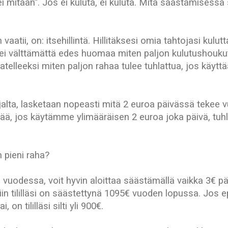
”ei mitään”. Jos ei kuluta, ei kuluta. Mitä säästämisessä 
aatii, on: itsehillintä. Hillitäksesi omia tahtojasi kulut
i ei välttämättä edes huomaa miten paljon kulutushouku
telleeksi miten paljon rahaa tulee tuhlattua, jos käyttä
alta, lasketaan nopeasti mitä 2 euroa päivässä tekee 
ää, jos käytämme ylimääräisen 2 euroa joka päivä, t
 pieni raha?
 vuodessa, voit hyvin aloittaa säästämällä vaikka 3€ p
iin tililläsi on säästettynä 1095€ vuoden lopussa. Jos 
on tililläsi silti yli 900€.