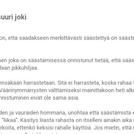
uuri joki
on, että saadakseen merkittävästi säästettyä on sääste
inen joka on säästämisessä onnistunut tietää, että sääs
laan pikkuhiljaa.
säkään harrastetaan. Sitä ei harrasteta, koska rahaa tu
. Väärinymmärrysten välttämiseksi mainittakoon heti alk
nistuminen eivät ole sama asia.
iden ja vauraiden hommana, unohtaa että säästämistä ei
”liikaa”. Käsitys liiasta rahasta on itselleni ainakin aik
koita, ettenkö keksisi rahalle käyttöä. Jos mietin, että 