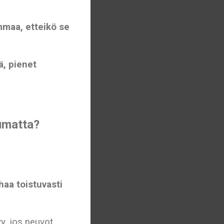
mmaa, etteikö se
ä, pienet
tumatta?
haa toistuvasti
yy, jos neuvot