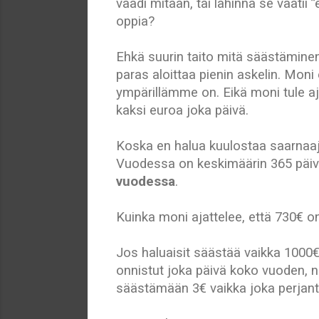
vaadi mitään, tai lähinnä se vaatii 
oppia?
Ehkä suurin taito mitä säästäminen v
paras aloittaa pienin askelin. Mon
ympärillämme on. Eikä moni tule aja
kaksi euroa joka päivä.
Koska en halua kuulostaa saarnaaj
Vuodessa on keskimäärin 365 päiv
vuodessa
.
Kuinka moni ajattelee, että 730€ on
Jos haluaisit säästää vaikka 1000€
onnistut joka päivä koko vuoden, n
säästämään 3€ vaikka joka perjantai, 