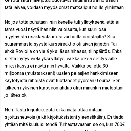
kerrota siitä niille jotka odottavat satamassa innoissaan
tätä laivaa, voidaan myydä omat matkaliput heille ylihintaan.
No jos totta puhutaan, niin kenelle tuli yllätyksenä, että ei
tämä vuosi näytä ihan niin valoisalta, kun suuri osa
myytävistä osakkeista irtosi vanhoilta omistajilta? Sitä
suuremmasta syystä kurssireaktio oli aivan järjetön. Tai
ehkä Roviolla on vielä yksi ässä hihassa, tilinpäätös. Ehkä
sieltä löytyy vielä yksi yllätys, vaikka oikea selitys sille
miksi kasvu ei näytä niin hyvältä. Vaikka se, että 30
miljoonaa (muistaakseni) uusien pelaajien hankkimiseen
käytetyistä rahoista ovat tuottaneet pyöreän 0 euroa. Sen
jälkeen nykyinen kurssiromahdus olisi minunkin mielestäni
jo lähes ok.
Noh. Tästä kirjoituksesta ei kannata ottaa mitään
sijoitusneuvoja (eikä kirjoituksistani yleensäkään). En tiedä
yhtään mitä kuuluisi tehdä. Turhauttavaahan se on, kun 700€