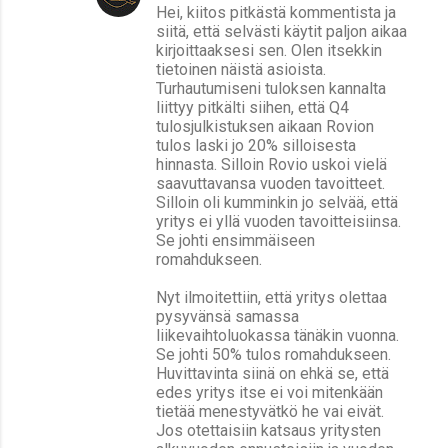
Hei, kiitos pitkästä kommentista ja
siitä, että selvästi käytit paljon aikaa
kirjoittaaksesi sen. Olen itsekkin
tietoinen näistä asioista.
Turhautumiseni tuloksen kannalta
liittyy pitkälti siihen, että Q4
tulosjulkistuksen aikaan Rovion
tulos laski jo 20% silloisesta
hinnasta. Silloin Rovio uskoi vielä
saavuttavansa vuoden tavoitteet.
Silloin oli kumminkin jo selvää, että
yritys ei yllä vuoden tavoitteisiinsa.
Se johti ensimmäiseen
romahdukseen.
Nyt ilmoitettiin, että yritys olettaa
pysyvänsä samassa
liikevaihtoluokassa tänäkin vuonna.
Se johti 50% tulos romahdukseen.
Huvittavinta siinä on ehkä se, että
edes yritys itse ei voi mitenkään
tietää menestyvätkö he vai eivät.
Jos otettaisiin katsaus yritysten