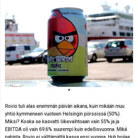
*
Rovio tuli alas enemmän päivän aikana, kuin mikään muu
yhtiö kymmeneen vuoteen Helsingin pörssissä (50%).
Miksi? Koska se kasvatti liikevaihtoaan vain 55% ja ja
EBITDA oli vain 69.6% suurempi kuin edellisvuonna. Mikä
pahinta, Rovio ei välttämättä kasva ensi vuonna. Huh hoijaa.