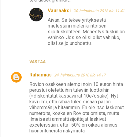
Vauraaksi
24. helmikuuta 2018 klo 11.41
Aivan. Se tekee yrityksestä
mielestäni mielenkiintoisen
sijoituskohteen. Menestys tuskin on
vahinko. Jos se olisi ollut vahinko,
olisi se jo unohdettu.
VASTAA
Rahamiäs
24. helmikuuta 2018 klo 14.17
Rovion osakkeen aiempi noin 10 euron hinta
perustui oletettuihin tuleviin tuottoihin
(=diskontatut kassavirrat 10e/osake). Nyt
kävi ilmi, että rahaa tulee sisään paljon
vähemmän ja hitaammin. En ole itse laskenut
numeroita, koska en Roviota omista, mutta
ilmeisesti ammattisijoittajat laskivat
exceleissään, että -50% on oikea alennus
huonontuneista näkymistä.