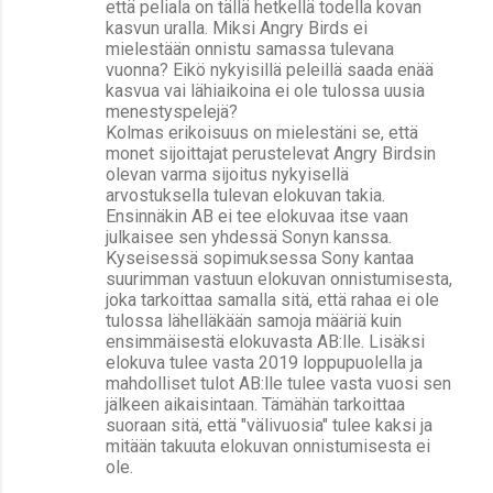
että peliala on tällä hetkellä todella kovan
kasvun uralla. Miksi Angry Birds ei
mielestään onnistu samassa tulevana
vuonna? Eikö nykyisillä peleillä saada enää
kasvua vai lähiaikoina ei ole tulossa uusia
menestyspelejä?
Kolmas erikoisuus on mielestäni se, että
monet sijoittajat perustelevat Angry Birdsin
olevan varma sijoitus nykyisellä
arvostuksella tulevan elokuvan takia.
Ensinnäkin AB ei tee elokuvaa itse vaan
julkaisee sen yhdessä Sonyn kanssa.
Kyseisessä sopimuksessa Sony kantaa
suurimman vastuun elokuvan onnistumisesta,
joka tarkoittaa samalla sitä, että rahaa ei ole
tulossa lähelläkään samoja määriä kuin
ensimmäisestä elokuvasta AB:lle. Lisäksi
elokuva tulee vasta 2019 loppupuolella ja
mahdolliset tulot AB:lle tulee vasta vuosi sen
jälkeen aikaisintaan. Tämähän tarkoittaa
suoraan sitä, että "välivuosia" tulee kaksi ja
mitään takuuta elokuvan onnistumisesta ei
ole.