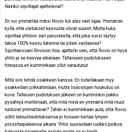
Näinkö sijoittajat ajattelevat?
En voi ymmärtää miksi Rovio tuli alas näin lujaa. Ymmärrän
kyllä, että oletukset kasvusta olivat suuret. Mutta kuka
sijoittaa yhtiöön sen perusteella, että joka vuosi täytyy
takoa 100% kasvu lukemia tai jotain vastaavaa?
Sijoittaessani Rovioon itse, ajattelin vain, että Rovio on hyvä
yhtiö ja se kasvaa aikanaan. Tällaiseen pudotukseen
hinnassa en kumminkaan ollut varautunut.
Mitä siis tehdä osakkeen kanssa. En todellakaan myy
osakkeitani pilkkahintaan, mutta lisäostojen houkutus on
kova. Tällaisen pudotuksen jälkeen on kumminkin pakko
pysähtyä miettimään, että mitä minä en ymmärrä mitä muut
tuntuvat ymmärtävän? Tähän ei kumminkaan auta, että Rovio
söhli taloustiedotuksensa jo toiseen kertaa lyhyen
pörssitaipaleensa aikana. Yhtiö suorastaan ruokkii pelkoa
tulevasta lupaamalla asioita mistä se ei tiedä.