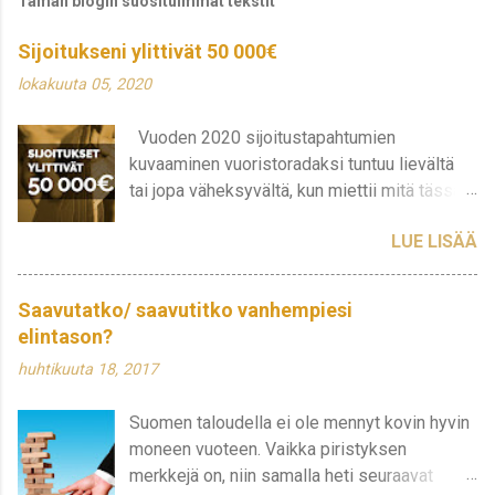
Tämän blogin suosituimmat tekstit
Sijoitukseni ylittivät 50 000€
lokakuuta 05, 2020
Vuoden 2020 sijoitustapahtumien
kuvaaminen vuoristoradaksi tuntuu lievältä
tai jopa väheksyvältä, kun miettii mitä tässä
on oikeasti tapahtunut ja tapahtuu edelleen.
LUE LISÄÄ
Sijoitukseni ovat heitelleet todella rajusti
viimeisen puoli vuotta ja tajusin, että tällä
hetkellähän sijoitusten kokonaisarvo on
Saavutatko/ saavutitko vanhempiesi
noussut jo yli 50 000€ rajan. Monien salkut
elintason?
varmasti näyttävät siltä, että ne saattavat
huhtikuuta 18, 2017
räjähtää pian. Omani näyttää siltä, että
arvostus jakautuu hyvin epätasaisesti ja
Suomen taloudella ei ole mennyt kovin hyvin
markkina-arvo on noussut lähes 30 000
moneen vuoteen. Vaikka piristyksen
euroon. Vincit on vihdoin päässyt omilleen,
merkkejä on, niin samalla heti seuraavat
mikä auttaa pitämään koko salkkua