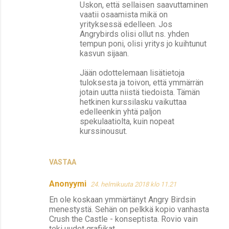
Uskon, että sellaisen saavuttaminen
vaatii osaamista mikä on
yrityksessä edelleen. Jos
Angrybirds olisi ollut ns. yhden
tempun poni, olisi yritys jo kuihtunut
kasvun sijaan.
Jään odottelemaan lisätietoja
tuloksesta ja toivon, että ymmärrän
jotain uutta niistä tiedoista. Tämän
hetkinen kurssilasku vaikuttaa
edelleenkin yhtä paljon
spekulaatiolta, kuin nopeat
kurssinousut.
VASTAA
Anonyymi
24. helmikuuta 2018 klo 11.21
En ole koskaan ymmärtänyt Angry Birdsin
menestystä. Sehän on pelkkä kopio vanhasta
Crush the Castle - konseptista. Rovio vain
teki uudet grafiikat...