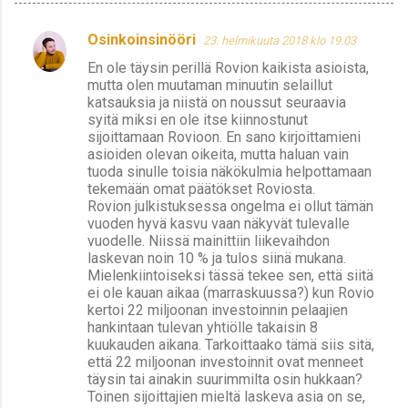
Osinkoinsinööri
23. helmikuuta 2018 klo 19.03
K
En ole täysin perillä Rovion kaikista asioista,
o
mutta olen muutaman minuutin selaillut
m
katsauksia ja niistä on noussut seuraavia
syitä miksi en ole itse kiinnostunut
m
sijoittamaan Rovioon. En sano kirjoittamieni
e
asioiden olevan oikeita, mutta haluan vain
tuoda sinulle toisia näkökulmia helpottamaan
n
tekemään omat päätökset Roviosta.
t
Rovion julkistuksessa ongelma ei ollut tämän
vuoden hyvä kasvu vaan näkyvät tulevalle
i
vuodelle. Niissä mainittiin liikevaihdon
t
laskevan noin 10 % ja tulos siinä mukana.
Mielenkiintoiseksi tässä tekee sen, että siitä
ei ole kauan aikaa (marraskuussa?) kun Rovio
kertoi 22 miljoonan investoinnin pelaajien
hankintaan tulevan yhtiölle takaisin 8
kuukauden aikana. Tarkoittaako tämä siis sitä,
että 22 miljoonan investoinnit ovat menneet
täysin tai ainakin suurimmilta osin hukkaan?
Toinen sijoittajien mieltä laskeva asia on se,