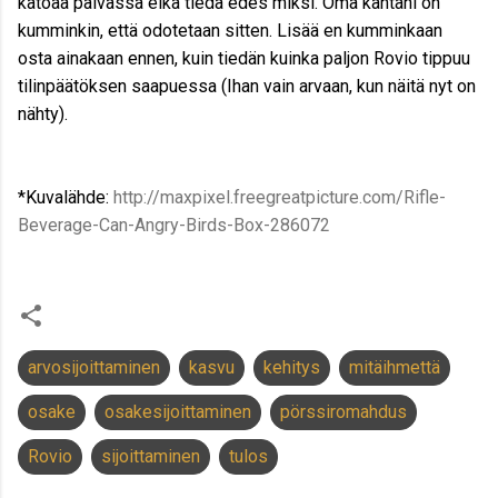
katoaa päivässä eikä tiedä edes miksi. Oma kantani on
kumminkin, että odotetaan sitten. Lisää en kumminkaan
osta ainakaan ennen, kuin tiedän kuinka paljon Rovio tippuu
tilinpäätöksen saapuessa (Ihan vain arvaan, kun näitä nyt on
nähty).
*Kuvalähde:
http://maxpixel.freegreatpicture.com/Rifle-
Beverage-Can-Angry-Birds-Box-286072
arvosijoittaminen
kasvu
kehitys
mitäihmettä
osake
osakesijoittaminen
pörssiromahdus
Rovio
sijoittaminen
tulos