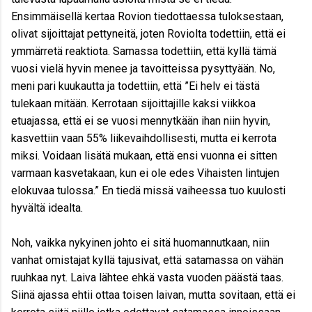
Ensimmäisellä kertaa Rovion tiedottaessa tuloksestaan,
olivat sijoittajat pettyneitä, joten Roviolta todettiin, että ei
ymmärretä reaktiota. Samassa todettiin, että kyllä tämä
vuosi vielä hyvin menee ja tavoitteissa pysyttyään. No,
meni pari kuukautta ja todettiin, että ”Ei helv ei tästä
tulekaan mitään. Kerrotaan sijoittajille kaksi viikkoa
etuajassa, että ei se vuosi mennytkään ihan niin hyvin,
kasvettiin vaan 55% liikevaihdollisesti, mutta ei kerrota
miksi. Voidaan lisätä mukaan, että ensi vuonna ei sitten
varmaan kasvetakaan, kun ei ole edes Vihaisten lintujen
elokuvaa tulossa.” En tiedä missä vaiheessa tuo kuulosti
hyvältä idealta.
Noh, vaikka nykyinen johto ei sitä huomannutkaan, niin
vanhat omistajat kyllä tajusivat, että satamassa on vähän
ruuhkaa nyt. Laiva lähtee ehkä vasta vuoden päästä taas.
Siinä ajassa ehtii ottaa toisen laivan, mutta sovitaan, että ei