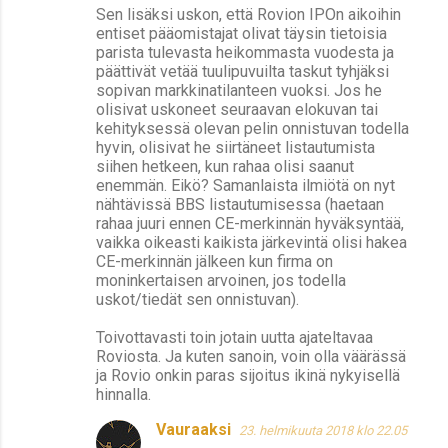
Sen lisäksi uskon, että Rovion IPOn aikoihin
entiset pääomistajat olivat täysin tietoisia
parista tulevasta heikommasta vuodesta ja
päättivät vetää tuulipuvuilta taskut tyhjäksi
sopivan markkinatilanteen vuoksi. Jos he
olisivat uskoneet seuraavan elokuvan tai
kehityksessä olevan pelin onnistuvan todella
hyvin, olisivat he siirtäneet listautumista
siihen hetkeen, kun rahaa olisi saanut
enemmän. Eikö? Samanlaista ilmiötä on nyt
nähtävissä BBS listautumisessa (haetaan
rahaa juuri ennen CE-merkinnän hyväksyntää,
vaikka oikeasti kaikista järkevintä olisi hakea
CE-merkinnän jälkeen kun firma on
moninkertaisen arvoinen, jos todella
uskot/tiedät sen onnistuvan).
Toivottavasti toin jotain uutta ajateltavaa
Roviosta. Ja kuten sanoin, voin olla väärässä
ja Rovio onkin paras sijoitus ikinä nykyisellä
hinnalla.
Vauraaksi
23. helmikuuta 2018 klo 22.05