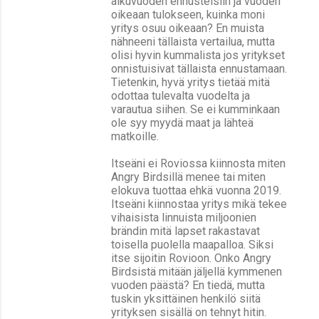
alkuvuoden ennusteisiin ja vuoden
oikeaan tulokseen, kuinka moni
yritys osuu oikeaan? En muista
nähneeni tällaista vertailua, mutta
olisi hyvin kummalista jos yritykset
onnistuisivat tällaista ennustamaan.
Tietenkin, hyvä yritys tietää mitä
odottaa tulevalta vuodelta ja
varautua siihen. Se ei kumminkaan
ole syy myydä maat ja lähteä
matkoille.
Itseäni ei Roviossa kiinnosta miten
Angry Birdsillä menee tai miten
elokuva tuottaa ehkä vuonna 2019.
Itseäni kiinnostaa yritys mikä tekee
vihaisista linnuista miljoonien
brändin mitä lapset rakastavat
toisella puolella maapalloa. Siksi
itse sijoitin Rovioon. Onko Angry
Birdsistä mitään jäljellä kymmenen
vuoden päästä? En tiedä, mutta
tuskin yksittäinen henkilö siitä
yrityksen sisällä on tehnyt hitin.