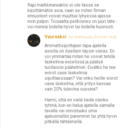
Raju markkinareaktio ei ole tässä se
käsittämätön asia, vaan se miten firman
ennusteet voivat muuttua lyhyessä ajassa
noin paljon. Toisaalta pelibisnes on juuri tätä -
voi mennä todella hyvin tai todella huonosti.
Vauraaksi
24. helmikuuta 2018 klo 14.40
Ammattisijoittajien tapa ajatella
asioita on itselleni täysin vieras. En
voi ymmärtää miten he voivat tehdä
laskelmia excelissä ja päätyä
tuollaisiin päätelmiin. Eivätkö he tee
worst case laskelmia
sijoittaessaan? Vai onko heille worst
case laskelma, että yritys kasvaa
vain 20% tulevina vuosina?
Harmi, että en vielä tiedä olenko
tyhmä, kun en halua ajatella samalla
tavalla vai onnistuuko oma
ajatusmallini paremmin tai yhtä hyvin
pitkällä tähtäimellä.