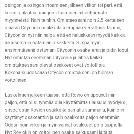
osingon ja osingon irtoamisen jälkeen viikon tai pari, että
kurssi palautuu osingon irtoamisen aiheuttamista
myynneistä. Näin teinkin. Omistaessani noin 2,5 kertaisen
määrän Cityconin osakkeita aiempaan verrattuna, tajusin,
Citycon on nyt niin halpa, että en haluakkaan myydä kaikkia
aikaisemmin ostamiani osakkeita. Siispä myin
ensimmäisenä ostamani Cityconin osake-erän ja pidin loput.
Nyt omistan enemmän Cityconia ja lähes kaikki
omistuksessani olevat osakkeet ovat voitollisia.
Kokonaisuudessaan Citycon omistukseni on hieman
voitollinen.
Laskelmien jälkeen tajusin, että Rovio on tippunut niin
paljon, että olisi tyhmää olla käyttämättä tilaisuus hyödyksi,
siispä ostin Rovion osakkeita samalla summalla, kuin olin
käyttänyt osakeantiin ja sain osakkeita paljon enemmän.
Odotin noin viikon ja myin vanhat osakkeet pois tappiolla.
Nyt Roviokin on voitollinen osake salkussani ja tältä