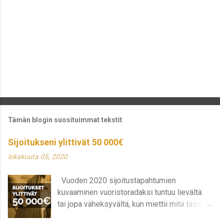
Tämän blogin suosituimmat tekstit
Sijoitukseni ylittivät 50 000€
lokakuuta 05, 2020
Vuoden 2020 sijoitustapahtumien
kuvaaminen vuoristoradaksi tuntuu lievältä
tai jopa väheksyvältä, kun miettii mitä tässä
on oikeasti tapahtunut ja tapahtuu edelleen.