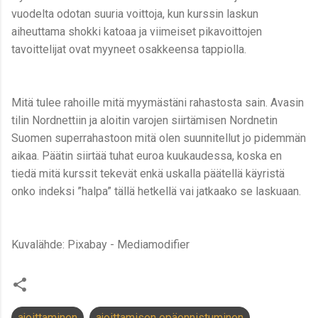
vuodelta odotan suuria voittoja, kun kurssin laskun
aiheuttama shokki katoaa ja viimeiset pikavoittojen
tavoittelijat ovat myyneet osakkeensa tappiolla.
Mitä tulee rahoille mitä myymästäni rahastosta sain. Avasin
tilin Nordnettiin ja aloitin varojen siirtämisen Nordnetin
Suomen superrahastoon mitä olen suunnitellut jo pidemmän
aikaa. Päätin siirtää tuhat euroa kuukaudessa, koska en
tiedä mitä kurssit tekevät enkä uskalla päätellä käyristä
onko indeksi ”halpa” tällä hetkellä vai jatkaako se laskuaan.
Kuvalähde: Pixabay - Mediamodifier
ajoittaminen
ajoittamisen epäonnistuminen