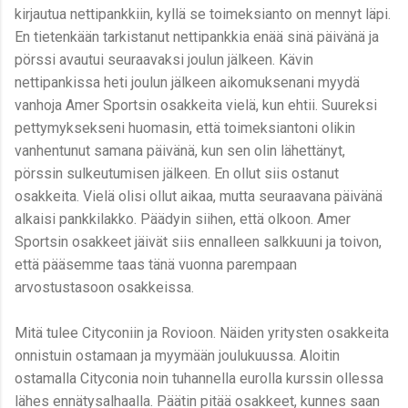
kirjautua nettipankkiin, kyllä se toimeksianto on mennyt läpi.
En tietenkään tarkistanut nettipankkia enää sinä päivänä ja
pörssi avautui seuraavaksi joulun jälkeen. Kävin
nettipankissa heti joulun jälkeen aikomuksenani myydä
vanhoja Amer Sportsin osakkeita vielä, kun ehtii. Suureksi
pettymyksekseni huomasin, että toimeksiantoni olikin
vanhentunut samana päivänä, kun sen olin lähettänyt,
pörssin sulkeutumisen jälkeen. En ollut siis ostanut
osakkeita. Vielä olisi ollut aikaa, mutta seuraavana päivänä
alkaisi pankkilakko. Päädyin siihen, että olkoon. Amer
Sportsin osakkeet jäivät siis ennalleen salkkuuni ja toivon,
että pääsemme taas tänä vuonna parempaan
arvostustasoon osakkeissa.
Mitä tulee Cityconiin ja Rovioon. Näiden yritysten osakkeita
onnistuin ostamaan ja myymään joulukuussa. Aloitin
ostamalla Cityconia noin tuhannella eurolla kurssin ollessa
lähes ennätysalhaalla. Päätin pitää osakkeet, kunnes saan