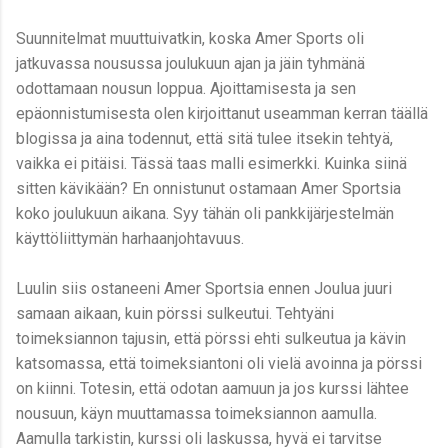
Suunnitelmat muuttuivatkin, koska Amer Sports oli
jatkuvassa nousussa joulukuun ajan ja jäin tyhmänä
odottamaan nousun loppua. Ajoittamisesta ja sen
epäonnistumisesta olen kirjoittanut useamman kerran täällä
blogissa ja aina todennut, että sitä tulee itsekin tehtyä,
vaikka ei pitäisi. Tässä taas malli esimerkki. Kuinka siinä
sitten kävikään? En onnistunut ostamaan Amer Sportsia
koko joulukuun aikana. Syy tähän oli pankkijärjestelmän
käyttöliittymän harhaanjohtavuus.
Luulin siis ostaneeni Amer Sportsia ennen Joulua juuri
samaan aikaan, kuin pörssi sulkeutui. Tehtyäni
toimeksiannon tajusin, että pörssi ehti sulkeutua ja kävin
katsomassa, että toimeksiantoni oli vielä avoinna ja pörssi
on kiinni. Totesin, että odotan aamuun ja jos kurssi lähtee
nousuun, käyn muuttamassa toimeksiannon aamulla.
Aamulla tarkistin, kurssi oli laskussa, hyvä ei tarvitse