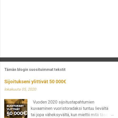
i
Tämän blogin suosituimmat tekstit
Sijoitukseni ylittivät 50 000€
lokakuuta 05, 2020
Vuoden 2020 sijoitustapahtumien
kuvaaminen vuoristoradaksi tuntuu lievältä
tai jopa väheksyvältä, kun miettii mitä tässä