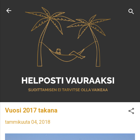
Siirry pääsisältöön
Vuosi 2017 takana
tammikuuta 04, 2018