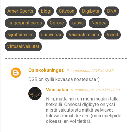
Amer Sports
blogi
Citycon
Digibyte
DNA
Fingerprint cards
Gofore
kasvu
Nordea
sijoittaminen
uusivuosi
Vaurastuminen
Vincit
virtuaalivaluutat
Osinkokuningas
5. tammikuuta 2018 klo 8.35
K
DGB on kyllä kovassa nosteessa :)
o
m
Vauraaksi
5. tammikuuta 2018 klo 17.50
m
Niin, mutta niin on moni muukin tällä
hetkellä. Onneksi digibyte on yksi
e
niistä valuutoista mitkä selviävät
n
tulevan romahduksen (oma mielipide
oikeasti en voi tietää).
t
i