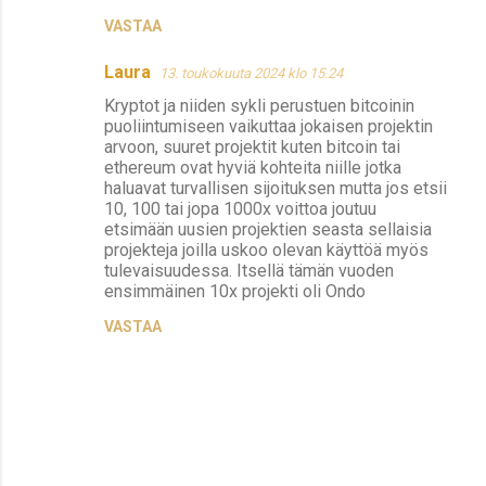
t
VASTAA
Laura
13. toukokuuta 2024 klo 15.24
Kryptot ja niiden sykli perustuen bitcoinin
puoliintumiseen vaikuttaa jokaisen projektin
arvoon, suuret projektit kuten bitcoin tai
ethereum ovat hyviä kohteita niille jotka
haluavat turvallisen sijoituksen mutta jos etsii
10, 100 tai jopa 1000x voittoa joutuu
etsimään uusien projektien seasta sellaisia
projekteja joilla uskoo olevan käyttöä myös
tulevaisuudessa. Itsellä tämän vuoden
ensimmäinen 10x projekti oli Ondo
VASTAA