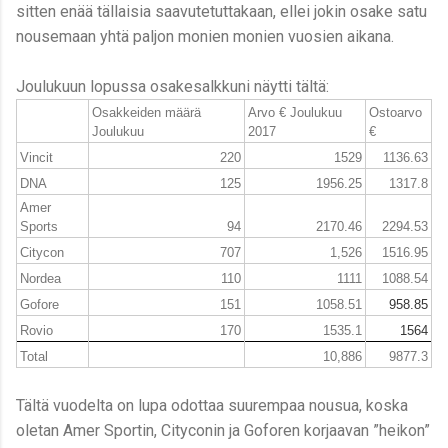
sitten enää tällaisia saavutetuttakaan, ellei jokin osake satu
nousemaan yhtä paljon monien monien vuosien aikana.
Joulukuun lopussa osakesalkkuni näytti tältä:
Osakkeiden määrä
Arvo € Joulukuu
Ostoarvo
Joulukuu
2017
€
Vincit
220
1529
1136.63
DNA
125
1956.25
1317.8
Amer
Sports
94
2170.46
2294.53
Citycon
707
1,526
1516.95
Nordea
110
1111
1088.54
Gofore
151
1058.51
958.85
Rovio
170
1535.1
1564
Total
10,886
9877.3
Tältä vuodelta on lupa odottaa suurempaa nousua, koska
oletan Amer Sportin, Cityconin ja Goforen korjaavan ”heikon”