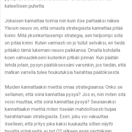
kateellisen puhetta.
Jokaisen kannattaa toimia niin kuin itse parhaaksi näkee.
Yleisin neuvo on, että omasta strategiasta kannattaa pitää
kiinni. Mitä yksinkertaisempi strategia, sen helpompi siitä
on pitää kiinni. Kuten varmasti on jo tullut selväksi, en tiedä
pitääkö tämä lukemani neuvo paikkansa. Omalla kohdalla
koen vahvuudekseni kuitenkin pitkän pinnan. Kun päätän
tehdä jotain, pysyn päätöksessäni varsinkin, jos tiedän, että
matkan varrella tulee houkutuksia hairahtaa päätöksestä.
Muiden kannattaakin miettiä omaa strategiaansa. Onko se
sellainen, että siinä kannattaa pysyä? Jos ei, niin miten sitä
voisi muuttaa, että siinä kannattaa pysyä? Seuraavaksi
kannattaakin miettiä miten itseään mahdollisesti huijaa
hairahtamaan strategiasta. Esim. joku voi vakuuttaa
itselleen, että yritys joka kaksi kuukautta sitten näytti
hyvältä yritykseltä, ei nyt Q2 jälkeen enää näyttäkään