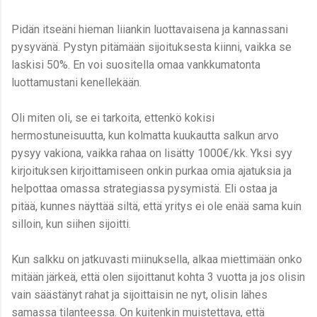
Pidän itseäni hieman liiankin luottavaisena ja kannassani
pysyvänä. Pystyn pitämään sijoituksesta kiinni, vaikka se
laskisi 50%. En voi suositella omaa vankkumatonta
luottamustani kenellekään.
Oli miten oli, se ei tarkoita, ettenkö kokisi
hermostuneisuutta, kun kolmatta kuukautta salkun arvo
pysyy vakiona, vaikka rahaa on lisätty 1000€/kk. Yksi syy
kirjoituksen kirjoittamiseen onkin purkaa omia ajatuksia ja
helpottaa omassa strategiassa pysymistä. Eli ostaa ja
pitää, kunnes näyttää siltä, että yritys ei ole enää sama kuin
silloin, kun siihen sijoitti.
Kun salkku on jatkuvasti miinuksella, alkaa miettimään onko
mitään järkeä, että olen sijoittanut kohta 3 vuotta ja jos olisin
vain säästänyt rahat ja sijoittaisin ne nyt, olisin lähes
samassa tilanteessa. On kuitenkin muistettava, että