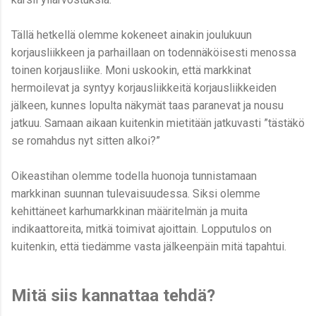
Tällä hetkellä olemme kokeneet ainakin joulukuun
korjausliikkeen ja parhaillaan on todennäköisesti menossa
toinen korjausliike. Moni uskookin, että markkinat
hermoilevat ja syntyy korjausliikkeitä korjausliikkeiden
jälkeen, kunnes lopulta näkymät taas paranevat ja nousu
jatkuu. Samaan aikaan kuitenkin mietitään jatkuvasti ”tästäkö
se romahdus nyt sitten alkoi?”
Oikeastihan olemme todella huonoja tunnistamaan
markkinan suunnan tulevaisuudessa. Siksi olemme
kehittäneet karhumarkkinan määritelmän ja muita
indikaattoreita, mitkä toimivat ajoittain. Lopputulos on
kuitenkin, että tiedämme vasta jälkeenpäin mitä tapahtui.
Mitä siis kannattaa tehdä?