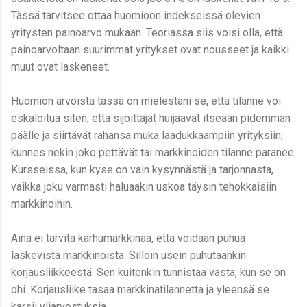
Tässä tarvitsee ottaa huomioon indekseissä olevien
yritysten painoarvo mukaan. Teoriassa siis voisi olla, että
painoarvoltaan suurimmat yritykset ovat nousseet ja kaikki
muut ovat laskeneet.
Huomion arvoista tässä on mielestäni se, että tilanne voi
eskaloitua siten, että sijoittajat huijaavat itseään pidemmän
päälle ja siirtävät rahansa muka laadukkaampiin yrityksiin,
kunnes nekin joko pettävät tai markkinoiden tilanne paranee.
Kursseissa, kun kyse on vain kysynnästä ja tarjonnasta,
vaikka joku varmasti haluaakin uskoa täysin tehokkaisiin
markkinoihin.
Aina ei tarvita karhumarkkinaa, että voidaan puhua
laskevista markkinoista. Silloin usein puhutaankin
korjausliikkeestä. Sen kuitenkin tunnistaa vasta, kun se on
ohi. Korjausliike tasaa markkinatilannetta ja yleensä se
karsii yliarvostuksia.