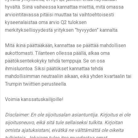
hyvältä. Siinä vaiheessa kannattaa miettiä, mitä omassa
arviointitavassa pitäisi muuttaa tai vaihtoehtoisesti
kyseenalaistaa oma arvio Q2 tuloksen
merkityksellisyydestä yrityksen ”hyvyyden” kannalta.
Mitä ikinä päättääkään, kannattaa se päättää mahdollisen
aukottomasti. Tilanteen ollessa päällä, alkaa oma
päätöksentekokyky tehdä temppuja. Se on osa
ihmisluontoa. Siksi päätökset kannattaa tehdä
mahdollisimman neutraaliin aikaan, eikä yhden kvartaalin tai
Trumpin twiittien perusteella.
Voimia kanssatuskailijoille!
Disclaimer: En ole sijoitusalan asiantuntija. Kirjoitus ei ole
sijoitusneuvo, eikä sitä tule sellaiseksi tulkita. Kirjoitan
omista ajatuksistani, eivätkä ne välttämättä ole oikeita
tulkintoja. Jokaisen tulee itse muodostaa omat