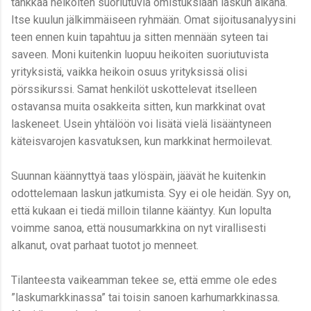
tankkaa heikoiten suoriutuvia omistuksiaan laskun aikana.
Itse kuulun jälkimmäiseen ryhmään. Omat sijoitusanalyysini
teen ennen kuin tapahtuu ja sitten mennään syteen tai
saveen. Moni kuitenkin luopuu heikoiten suoriutuvista
yrityksistä, vaikka heikoin osuus yrityksissä olisi
pörssikurssi. Samat henkilöt uskottelevat itselleen
ostavansa muita osakkeita sitten, kun markkinat ovat
laskeneet. Usein yhtälöön voi lisätä vielä lisääntyneen
käteisvarojen kasvatuksen, kun markkinat hermoilevat.
Suunnan käännyttyä taas ylöspäin, jäävät he kuitenkin
odottelemaan laskun jatkumista. Syy ei ole heidän. Syy on,
että kukaan ei tiedä milloin tilanne kääntyy. Kun lopulta
voimme sanoa, että nousumarkkina on nyt virallisesti
alkanut, ovat parhaat tuotot jo menneet.
Tilanteesta vaikeamman tekee se, että emme ole edes
”laskumarkkinassa” tai toisin sanoen karhumarkkinassa.