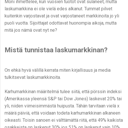
Moni ihmettelee, kun vuosien tuotot ovat sulaneet, mutta
laskumarkkina ei ole vielä edes alkanut. Tummat pilvet
kuitenkin varjostavat ja ovat varjostaneet markkinoita jo yli
puoli vuotta. Sijoittajat odottavat huonompia aikoja, mutta
mitä jos nämä ovat nyt ne?
Mistä tunnistaa laskumarkkinan?
On ehkä hyvä välillä kerrata miten kirjallisuus ja media
tulkitsevat laskumarkkinoita.
Karhumarkkinan määritelmä tulee siitä, että pörssin indeksi
(Amerikassa yleensä S&P tai Dow Jones) laskevat 20% tai
yli, niiden viimeisimmästä huipusta. Tähän tarvitaan vielä x
määrä päiviä, että voidaan todeta karhumarkkinan alkaneen
oikeasti. Toisin sanoen ei välttämättä riitä, että 49% kaikista
osakkeista on laskenut 30% jos 51% on laskenut vain 10%.