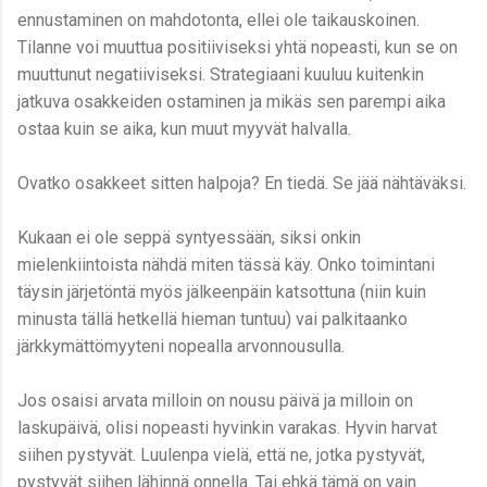
ennustaminen on mahdotonta, ellei ole taikauskoinen.
Tilanne voi muuttua positiiviseksi yhtä nopeasti, kun se on
muuttunut negatiiviseksi. Strategiaani kuuluu kuitenkin
jatkuva osakkeiden ostaminen ja mikäs sen parempi aika
ostaa kuin se aika, kun muut myyvät halvalla.
Ovatko osakkeet sitten halpoja? En tiedä. Se jää nähtäväksi.
Kukaan ei ole seppä syntyessään, siksi onkin
mielenkiintoista nähdä miten tässä käy. Onko toimintani
täysin järjetöntä myös jälkeenpäin katsottuna (niin kuin
minusta tällä hetkellä hieman tuntuu) vai palkitaanko
järkkymättömyyteni nopealla arvonnousulla.
Jos osaisi arvata milloin on nousu päivä ja milloin on
laskupäivä, olisi nopeasti hyvinkin varakas. Hyvin harvat
siihen pystyvät. Luulenpa vielä, että ne, jotka pystyvät,
pystyvät siihen lähinnä onnella. Tai ehkä tämä on vain