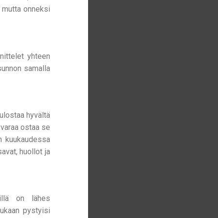
, mutta onneksi
nittelet yhteen
sunnon samalla
ulostaa hyvältä
 varaa ostaa se
en kuukaudessa
vat, huollot ja
illä on lähes
kukaan pystyisi