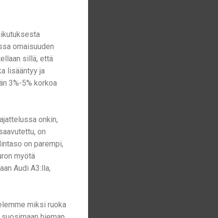
aikutuksesta
aessa omaisuuden
laan sillä, että
a lisääntyy ja
ihän 3%-5% korkoa
ajattelussa onkin,
saavutettu, on
elintaso on parempi,
Euron myötä
an Audi A3:lla,
telemme miksi ruoka
ten suosimaan hieman