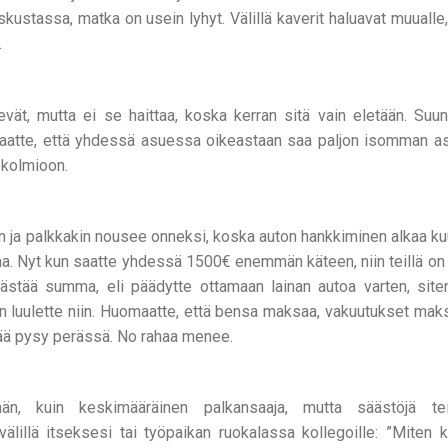
kustassa, matka on usein lyhyt. Välillä kaverit haluavat muualle
.
ät, mutta ei se haittaa, koska kerran sitä vain eletään. Suun
atte, että yhdessä asuessa oikeastaan saa paljon isomman a
 kolmioon.
leen ja palkkakin nousee onneksi, koska auton hankkiminen alkaa ku
taa. Nyt kun saatte yhdessä 1500€ enemmän käteen, niin teillä on
ästää summa, eli päädytte ottamaan lainan autoa varten, sit
n luulette niin. Huomaatte, että bensa maksaa, vakuutukset maksa
ää pysy perässä. No rahaa menee.
, kuin keskimääräinen palkansaaja, mutta säästöjä te
älillä itseksesi tai työpaikan ruokalassa kollegoille: ”Miten 