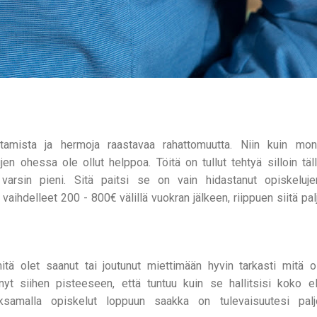
amista ja hermoja raastavaa rahattomuutta. Niin kuin mon
en ohessa ole ollut helppoa. Töitä on tullut tehtyä silloin täl
t varsin pieni. Sitä paitsi se on vain hidastanut opiskeluje
aihdelleet 200 - 800€ välillä vuokran jälkeen, riippuen siitä pal
tä olet saanut tai joutunut miettimään hyvin tarkasti mitä os
nyt siihen pisteeseen, että tuntuu kuin se hallitsisi koko e
ksamalla opiskelut loppuun saakka on tulevaisuutesi palj