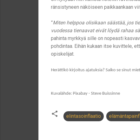
ränsistyneen näköiseen paikkaankaan viits
”
Miten helppoa olisikaan säästää, jos t
vuodessa tienaavat eivät löydä rahaa s
pahinta myrkkyä sille on nopeasti kasvava
pohdintaa. Eihän kukaan itse kuvittele, et
opiskelijat.
Herättikö kirjoitus ajatuksia? Saiko se sinut mi
Kuvalähde: Pixabay - Steve Buissinne
elintasoinflaatio
elämäntapainf
K