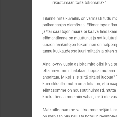
rikastumaan töitä tekemällä?”
Tilanne mitä kuvailin, on varmasti tuttu 
palkansaajan elämässä. Elämäntapainflaa
ja/tai säästöjen määrä ei kasva läheskään
elämäntilanne on muuttunut ja nyt kulutus
uusien hankintojen tekeminen on helpompa
tunnu kuukaudessa juuri miltään ja siten
Aina löytyy uusia asioita mitä olisi kiva 
että harvemmin halutaan luopua mistään. L
ansaittua. Miksi siis siitä pitäisi luopua
kuin rikkailla, mutta oma fiilis on, että 
elintasomme on noussut huimasti, mutta m
koska tienaamme niin vähän, eikä ole var
Matkaillessamme valitsemme neljän tähde
on nykyään niin kallista hotellin ravintol