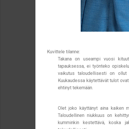
Kuvittele tilanne:
Takana on useampi vuosi kituutt
tapauksessa, ei työnteko opiskeluj
vaikutus taloudellisesti on ollu
Kuukaudessa käytettävät tulot ovat v
ehtinyt tekemään.
Olet joko käyttänyt aina kaiken mi
Taloudellinen niukkuus on kehitty
kumminkin kestettävä, koska ja