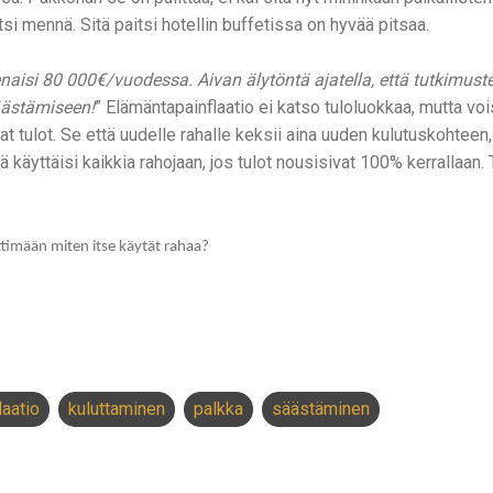
i mennä. Sitä paitsi hotellin buffetissa on hyvää pitsaa.
ienaisi 80 000€/vuodessa. Aivan älytöntä ajatella, että tutkimu
äästämiseen!
” Elämäntapainflaatio ei katso tuloluokkaa, mutta vois
t tulot. Se että uudelle rahalle keksii aina uuden kulutuskohteen,
tä käyttäisi kaikkia rahojaan, jos tulot nousisivat 100% kerrallaan
ettimään miten itse käytät rahaa?
laatio
kuluttaminen
palkka
säästäminen