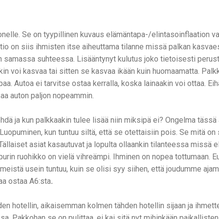
monelle. Se on tyypillinen kuvaus elämäntapa-/elintasoinflaation v
tio on siis ihmisten itse aiheuttama tilanne missä palkan kasv
 samassa suhteessa. Lisääntynyt kulutus joko tietoisesti perustel
kin voi kasvaa tai sitten se kasvaa ikään kuin huomaamatta. Palkk
a. Autoa ei tarvitse ostaa kerralla, koska lainaakin voi ottaa. E
 saa auton paljon nopeammin.
tehdä ja kun palkkaakin tulee lisää niin miksipä ei? Ongelma tässä 
uopuminen, kun tuntuu siltä, että se otettaisiin pois. Se mitä on 
? Tällaiset asiat kasautuvat ja lopulta ollaankin tilanteessa missä 
naapurin ruohikko on vielä vihreämpi. Ihminen on nopea tottumaan. 
eistä usein tuntuu, kuin se olisi syy siihen, että joudumme ajama
aa ostaa A6:sta
.
n hotellin, aikaisemman kolmen tähden hotellin sijaan ja ihmet
assa. Pakkohan se on pulittaa, ei kai sitä nyt mihinkään paikallis