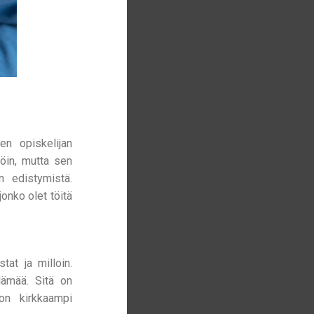
en opiskelijan
löin, mutta sen
n edistymistä.
jonko olet töitä
tat ja milloin.
lämää. Sitä on
on kirkkaampi