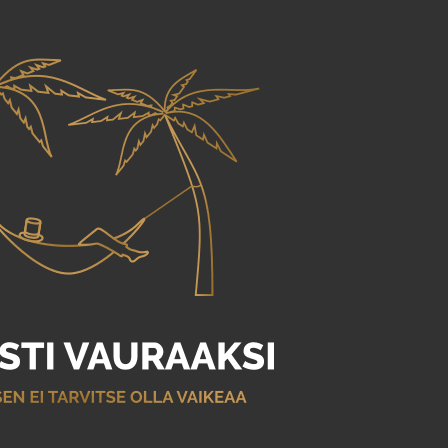
Siirry pääsisältöön