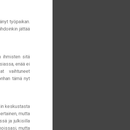
änyt työpaikan.
ihdoinkin jättää
n ihmisten sitä
siassa, enää ei
at vaihtuneet
 onhan tämä nyt
kin keskustasta
ertainen, mutta
ä ja julkisilla
nnoissasi, mutta