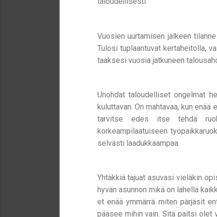
taloudellisesti.
Vuosien uurtamisen jälkeen tilanne 
Tulosi tuplaantuvat kertaheitolla, v
taaksesi vuosia jatkuneen talousahd
Unohdat taloudelliset ongelmat het
kuluttavan. On mahtavaa, kun enää e
tarvitse edes itse tehdä ruoka
korkeampilaatuiseen työpaikkaruok
selvästi laadukkaampaa.
Yhtäkkiä tajuat asuvasi vieläkin op
hyvän asunnon mikä on lähellä kaikk
et enää ymmärrä miten pärjäsit ent
pääsee mihin vain. Sitä paitsi olet v