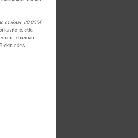
sten mukaan 80 000€
i kuvitella, että
 vaatii jo hieman
. Tuskin edes