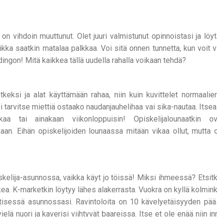
on vihdoin muuttunut. Olet juuri valmistunut opinnoistasi ja löyt
aikka saatkin matalaa palkkaa. Voi sitä onnen tunnetta, kun voit v
ingon! Mitä kaikkea tällä uudella rahalla voikaan tehdä?
keksi ja alat käyttämään rahaa, niin kuin kuvittelet normaalie
i tarvitse miettiä ostaako naudanjauhelihaa vai sika-nautaa. Itsea
a tai ainakaan viikonloppuisin! Opiskelijalounaatkin ov
aan. Eihän opiskelijoiden lounaassa mitään vikaa ollut, mutta
iskelija-asunnossa, vaikka käyt jo töissä! Miksi ihmeessä? Etsit
ea. K-marketkin löytyy lähes alakerrasta. Vuokra on kyllä kolmink
isessä asunnossasi. Ravintoloita on 10 kävelyetäisyyden pääss
ielä nuori ja kaverisi viihtyvät baareissa. Itse et ole enää niin i