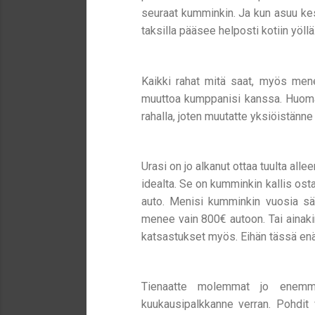
seuraat kumminkin. Ja kun asuu kes
taksilla pääsee helposti kotiin yöllä
Kaikki rahat mitä saat, myös menev
muuttoa kumppanisi kanssa. Huoma
rahalla, joten muutatte yksiöistänne
Urasi on jo alkanut ottaa tuulta al
idealta. Se on kumminkin kallis os
auto. Menisi kumminkin vuosia sä
menee vain 800€ autoon. Tai ainaki
katsastukset myös. Eihän tässä en
Tienaatte molemmat jo enemmän
kuukausipalkkanne verran. Pohdit v