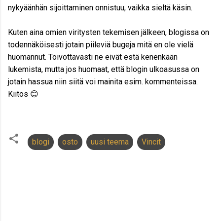
nykyäänhän sijoittaminen onnistuu, vaikka sieltä käsin.
Kuten aina omien viritysten tekemisen jälkeen, blogissa on
todennäköisesti jotain piileviä bugeja mitä en ole vielä
huomannut. Toivottavasti ne eivät estä kenenkään
lukemista, mutta jos huomaat, että blogin ulkoasussa on
jotain hassua niin siitä voi mainita esim. kommenteissa.
Kiitos
😊
blogi
osto
uusi teema
Vincit
K
o
m
m