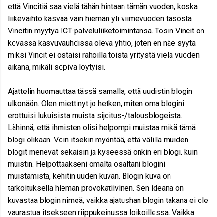
että Vincitiä saa vielä tähän hintaan tämän vuoden, koska
liikevaihto kasvaa vain hieman yli viimevuoden tasosta
Vincitin myytyä ICT-palveluliiketoimintansa. Tosin Vincit on
kovassa kasvuvauhdissa oleva yhtiö, joten en näe syytä
miksi Vincit ei ostaisi rahoilla toista yritystä vielä vuoden
aikana, mikäli sopiva löytyisi.
Ajattelin huomauttaa tässä samalla, että uudistin blogin
ulkonäön. Olen miettinyt jo hetken, miten oma blogini
erottuisi lukuisista muista sijoitus-/talousblogeista.
Lähinnä, että ihmisten olisi helpompi muistaa mikä tämä
blogi olikaan. Voin itsekin myöntää, että välillä muiden
blogit menevät sekaisin ja kyseessä onkin eri blogi, kuin
muistin. Helpottaakseni omalta osaltani blogini
muistamista, kehitin uuden kuvan. Blogin kuva on
tarkoituksella hieman provokatiivinen. Sen ideana on
kuvastaa blogin nimeä, vaikka ajatushan blogin takana ei ole
vaurastua itsekseen riippukeinussa loikoillessa. Vaikka