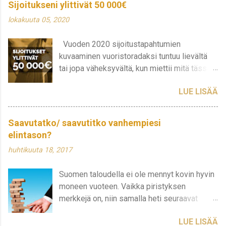
Sijoitukseni ylittivät 50 000€
lokakuuta 05, 2020
Vuoden 2020 sijoitustapahtumien
kuvaaminen vuoristoradaksi tuntuu lievältä
tai jopa väheksyvältä, kun miettii mitä tässä
on oikeasti tapahtunut ja tapahtuu edelleen.
LUE LISÄÄ
Sijoitukseni ovat heitelleet todella rajusti
viimeisen puoli vuotta ja tajusin, että tällä
hetkellähän sijoitusten kokonaisarvo on
Saavutatko/ saavutitko vanhempiesi
noussut jo yli 50 000€ rajan. Monien salkut
elintason?
varmasti näyttävät siltä, että ne saattavat
huhtikuuta 18, 2017
räjähtää pian. Omani näyttää siltä, että
arvostus jakautuu hyvin epätasaisesti ja
Suomen taloudella ei ole mennyt kovin hyvin
markkina-arvo on noussut lähes 30 000
moneen vuoteen. Vaikka piristyksen
euroon. Vincit on vihdoin päässyt omilleen,
merkkejä on, niin samalla heti seuraavat
mikä auttaa pitämään koko salkkua
huonot ennusteet painavat päälle. Nouseeko
tasapainossa. Scandic tekee kuolemaa,
LUE LISÄÄ
Suomi vaikeista ajoista ja alkaako
Citycon, Telenor ja Nordea hakevat suuntaa ja