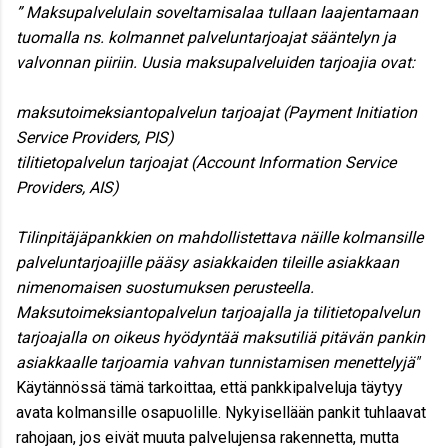
”
Maksupalvelulain soveltamisalaa tullaan laajentamaan
tuomalla ns. kolmannet palveluntarjoajat sääntelyn ja
valvonnan piiriin. Uusia maksupalveluiden tarjoajia ovat:
maksutoimeksiantopalvelun tarjoajat (Payment Initiation
Service Providers, PIS)
tilitietopalvelun tarjoajat (Account Information Service
Providers, AIS)
Tilinpitäjäpankkien on mahdollistettava näille kolmansille
palveluntarjoajille pääsy asiakkaiden tileille asiakkaan
nimenomaisen suostumuksen perusteella.
Maksutoimeksiantopalvelun tarjoajalla ja tilitietopalvelun
tarjoajalla on oikeus hyödyntää maksutiliä pitävän pankin
asiakkaalle tarjoamia vahvan tunnistamisen menettelyjä"
Käytännössä tämä tarkoittaa, että pankkipalveluja täytyy
avata kolmansille osapuolille. Nykyisellään pankit tuhlaavat
rahojaan, jos eivät muuta palvelujensa rakennetta, mutta