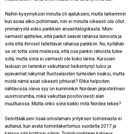
Näihin kysymyksiin minulla oli ajatukseni, mutta tarkemmin
kun asiaa alkoi pohtimaan, niin ei minulla oikeasti ole ollut
ymmärrystä edes pankkien ansaintalogiikasta. Moni
varmasti ajattelee, että pankit saavat rahansa lainoista ja
siitä että ihmiset tallettavat rahansa pankkiin. No, kyllähän
se on totta siinä mielessä, että osa pankin rahoista tulee
siitä, mutta siinä ei varmasti ole koko tarina. Kurssien
laskuun on tietenkin vaikuttanut heikentynyt tulos ja
epävarmat näkymät Ruotsalaisten tunteiden lisäksi, mutta
mistä nämä asiat oikeasti johtuvat? Ehkä helpoiten
nähtävissä oleva syy on kumminkin Nordean järjestelmien
uusimisrumba, mikä vaikuttaa positiivisesti alan
muuttuessa. Mutta onko siinä kaikki mitä Nordea tekee?
Selvittääkseni lisää omistamani yrityksen toiminnasta ei
auttanut, kun avata toimintakertomus vuodelta 2017 ja
katsoa sitä kriittisin silmin. Toimitusjohtajan katsaus