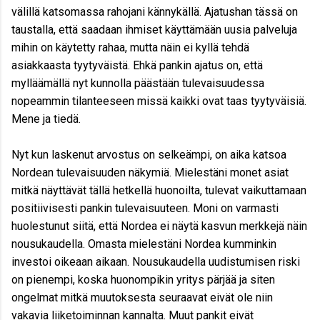
välillä katsomassa rahojani kännykällä. Ajatushan tässä on
taustalla, että saadaan ihmiset käyttämään uusia palveluja
mihin on käytetty rahaa, mutta näin ei kyllä tehdä
asiakkaasta tyytyväistä. Ehkä pankin ajatus on, että
mylläämällä nyt kunnolla päästään tulevaisuudessa
nopeammin tilanteeseen missä kaikki ovat taas tyytyväisiä.
Mene ja tiedä.
Nyt kun laskenut arvostus on selkeämpi, on aika katsoa
Nordean tulevaisuuden näkymiä. Mielestäni monet asiat
mitkä näyttävät tällä hetkellä huonoilta, tulevat vaikuttamaan
positiivisesti pankin tulevaisuuteen. Moni on varmasti
huolestunut siitä, että Nordea ei näytä kasvun merkkejä näin
nousukaudella. Omasta mielestäni Nordea kumminkin
investoi oikeaan aikaan. Nousukaudella uudistumisen riski
on pienempi, koska huonompikin yritys pärjää ja siten
ongelmat mitkä muutoksesta seuraavat eivät ole niin
vakavia liiketoiminnan kannalta. Muut pankit eivät