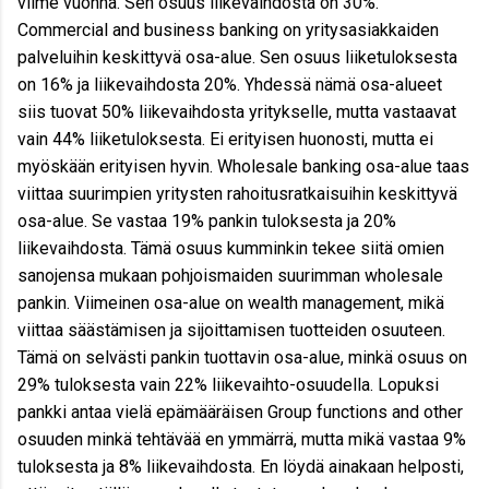
viime vuonna. Sen osuus liikevaihdosta on 30%.
Commercial and business banking on yritysasiakkaiden
palveluihin keskittyvä osa-alue. Sen osuus liiketuloksesta
on 16% ja liikevaihdosta 20%. Yhdessä nämä osa-alueet
siis tuovat 50% liikevaihdosta yritykselle, mutta vastaavat
vain 44% liiketuloksesta. Ei erityisen huonosti, mutta ei
myöskään erityisen hyvin. Wholesale banking osa-alue taas
viittaa suurimpien yritysten rahoitusratkaisuihin keskittyvä
osa-alue. Se vastaa 19% pankin tuloksesta ja 20%
liikevaihdosta. Tämä osuus kumminkin tekee siitä omien
sanojensa mukaan pohjoismaiden suurimman wholesale
pankin. Viimeinen osa-alue on wealth management, mikä
viittaa säästämisen ja sijoittamisen tuotteiden osuuteen.
Tämä on selvästi pankin tuottavin osa-alue, minkä osuus on
29% tuloksesta vain 22% liikevaihto-osuudella. Lopuksi
pankki antaa vielä epämääräisen Group functions and other
osuuden minkä tehtävää en ymmärrä, mutta mikä vastaa 9%
tuloksesta ja 8% liikevaihdosta. En löydä ainakaan helposti,