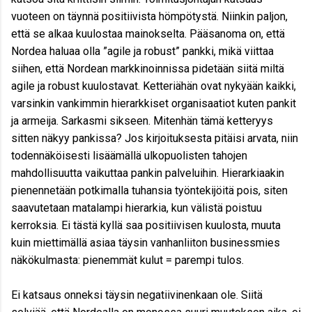
vuoteen on täynnä positiivista hömpötystä. Niinkin paljon,
että se alkaa kuulostaa mainokselta. Pääsanoma on, että
Nordea haluaa olla ”agile ja robust” pankki, mikä viittaa
siihen, että Nordean markkinoinnissa pidetään siitä miltä
agile ja robust kuulostavat. Ketteriähän ovat nykyään kaikki,
varsinkin vankimmin hierarkkiset organisaatiot kuten pankit
ja armeija. Sarkasmi sikseen. Mitenhän tämä ketteryys
sitten näkyy pankissa? Jos kirjoituksesta pitäisi arvata, niin
todennäköisesti lisäämällä ulkopuolisten tahojen
mahdollisuutta vaikuttaa pankin palveluihin. Hierarkiaakin
pienennetään potkimalla tuhansia työntekijöitä pois, siten
saavutetaan matalampi hierarkia, kun välistä poistuu
kerroksia. Ei tästä kyllä saa positiivisen kuulosta, muuta
kuin miettimällä asiaa täysin vanhanliiton businessmies
näkökulmasta: pienemmät kulut = parempi tulos.
Ei katsaus onneksi täysin negatiivinenkaan ole. Siitä