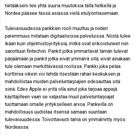
tietääkseni tee yhtä suuria muutoksia tällä hetkellä ja
Nordea pääsee tässä asiassa vielä etulyöntiasemaan.
Tulevaisuudessa pankkien rooli muuttuu ja niiden
paremmuus mitataan digitaalisissa palveluissa. Niistä tulee
ikään kuin ohjelmistoyrityksiä, mitkä ovat erikoistuneet niin
sanottuun fintechiin. Pankit jotka ymmärtävät tämän tulevat
pärjäämään ja pankit jotka eivät ymmärrä sitä, eivät ainakaan
tule olemaan merkittävässä roolissa. Pankki joka pelaa
korttinsa oikein voi tehdä itsestään rahan keskuksen ja
mahdollistaa muiden palveluntarjoajien edesauttaa sitä
siinä. Edes Apple ei yritä olla ainut joka tarjoaa appejä
käyttäjilleen vaan se valjastaa muut palveluntarjoajat
tuottamaan omalle yritykselleen arvoa. Pankeilla on
mahdollisuus uudistaa itsensä samaan suuntaan
tulevaisuudessa. Toivottavasti tämä on ymmärretty myös
Nordeassa.