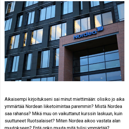
Aikaisempi kirjoitukseni sai minut miettimään: olisiko jo aika
ymmärtää Nordean liiketoimintaa paremmin? Mistä Nordea
saa rahansa? Mikä muu on vaikuttanut kurssin laskuun, kuin
suuttuneet Ruotsalaiset? Miten Nordea aikoo vastata alan
muutokseen? Entä onko muuta mitä tulisi ymmärtää?