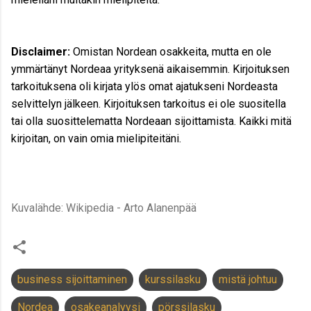
Disclaimer:
Omistan Nordean osakkeita, mutta en ole
ymmärtänyt Nordeaa yrityksenä aikaisemmin. Kirjoituksen
tarkoituksena oli kirjata ylös omat ajatukseni Nordeasta
selvittelyn jälkeen. Kirjoituksen tarkoitus ei ole suositella
tai olla suosittelematta Nordeaan sijoittamista. Kaikki mitä
kirjoitan, on vain omia mielipiteitäni.
Kuvalähde: Wikipedia - Arto Alanenpää
business sijoittaminen
kurssilasku
mistä johtuu
Nordea
osakeanalyysi
pörssilasku