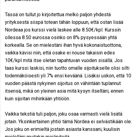
Tässä on tullut jo kirjoitettua melko paljon yhdestä
yrityksestä siispä totean tähän loppuun, että ostan lisää
Nordeaa jos kurssi vielä laskee alle 8.50€/kpl. Kurssin
ollessa 8.50 eurossa osinko on 8% pysyessään yhtä
korkealla. Se on mielestäni ihan hyvä kokonaistuottona,
vaikka kävisi niin, että osake ei nouse takaisin edes
10€/kpl mitä itse oletan tapahtuvan vuoden sisällä. Jos
taas kurssi laskisi, niin tuotto omalle sijoitukselle olisi silti
todennäköisesti yli 7% ensi keväänä. Lisäksi uskon, että 10
vuoden päästä nykyinen sijoitus on vähintään tuplannut
itsensä, mikä on yleinen asia mitä kysyn itseltäni, ennen
kuin sijoitan mihinkään yhtiöön.
Vaikka tekstiä tuli paljon, joku osaa varmasti vielä lisätä
jotain. Yksinkertainen yhtiö tämä Nordea ei selvästikään ole.
Jos joku on erimieltä jostain asiasta kanssani, kuulisin
mielelläni muitakin mielipiteitä.