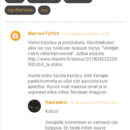
sijoittaminen
syy
Warren Fyffet
14. toukokuuta 2018 klo 9.23
K
Hieno kirjoitus ja pohdiskelu. Käsittääkseni
o
aika iso syy tuloksen laskuun löytyy "Venäjän
m
riskin vähentämisestä". Juttua asiasta:
http://www.iltalehti.fi/talous/201804252200
m
902434_ta.shtml
e
Itsellä tulee tuosta käsitys, että Venäjän
n
pankkitoiminta ei ollut niin auvoista kuin
t
ajateltiin. Kuviot ovat maassa omat ja ei
sopineet ehkä sitten Nordean imagoon.
i
t
Vauraaksi
14. toukokuuta 2018 klo 18.41
Kiitos!
Venäjällä toimiminen ei varmasti ole
helppoa. En tiedä miten suuria