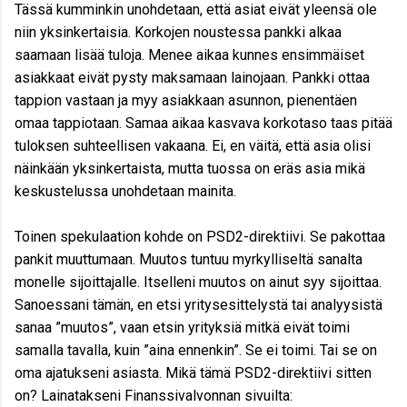
Tässä kumminkin unohdetaan, että asiat eivät yleensä ole
niin yksinkertaisia. Korkojen noustessa pankki alkaa
saamaan lisää tuloja. Menee aikaa kunnes ensimmäiset
asiakkaat eivät pysty maksamaan lainojaan. Pankki ottaa
tappion vastaan ja myy asiakkaan asunnon, pienentäen
omaa tappiotaan. Samaa aikaa kasvava korkotaso taas pitää
tuloksen suhteellisen vakaana. Ei, en väitä, että asia olisi
näinkään yksinkertaista, mutta tuossa on eräs asia mikä
keskustelussa unohdetaan mainita.
Toinen spekulaation kohde on PSD2-direktiivi. Se pakottaa
pankit muuttumaan. Muutos tuntuu myrkylliseltä sanalta
monelle sijoittajalle. Itselleni muutos on ainut syy sijoittaa.
Sanoessani tämän, en etsi yritysesittelystä tai analyysistä
sanaa ”muutos”, vaan etsin yrityksiä mitkä eivät toimi
samalla tavalla, kuin ”aina ennenkin”. Se ei toimi. Tai se on
oma ajatukseni asiasta. Mikä tämä PSD2-direktiivi sitten
on? Lainatakseni Finanssivalvonnan sivuilta: