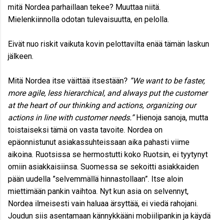
mitä Nordea parhaillaan tekee? Muuttaa niitä.
Mielenkiinnolla odotan tulevaisuutta, en pelolla.
Eivät nuo riskit vaikuta kovin pelottavilta enää tämän laskun
jälkeen.
Mitä Nordea itse väittää itsestään?
”We want to be faster,
more agile, less hierarchical, and always put the customer
at the heart of our thinking and actions, organizing our
actions in line with customer needs.”
Hienoja sanoja, mutta
toistaiseksi tämä on vasta tavoite. Nordea on
epäonnistunut asiakassuhteissaan aika pahasti viime
aikoina. Ruotsissa se hermostutti koko Ruotsin, ei tyytynyt
omiin asiakkaisiinsa. Suomessa se sekoitti asiakkaiden
pään uudella ”selvemmällä hinnastollaan”. Itse aloin
miettimään pankin vaihtoa. Nyt kun asia on selvennyt,
Nordea ilmeisesti vain haluaa ärsyttää, ei viedä rahojani.
Joudun siis asentamaan kännykkääni mobiilipankin ja käydä