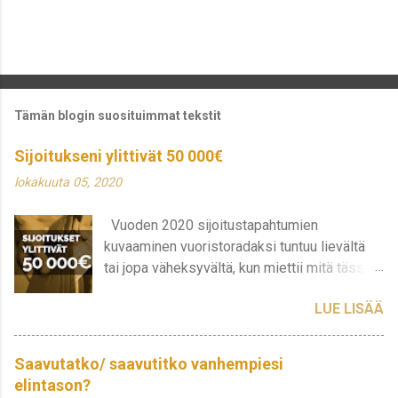
Tämän blogin suosituimmat tekstit
Sijoitukseni ylittivät 50 000€
lokakuuta 05, 2020
Vuoden 2020 sijoitustapahtumien
kuvaaminen vuoristoradaksi tuntuu lievältä
tai jopa väheksyvältä, kun miettii mitä tässä
on oikeasti tapahtunut ja tapahtuu edelleen.
LUE LISÄÄ
Sijoitukseni ovat heitelleet todella rajusti
viimeisen puoli vuotta ja tajusin, että tällä
hetkellähän sijoitusten kokonaisarvo on
Saavutatko/ saavutitko vanhempiesi
noussut jo yli 50 000€ rajan. Monien salkut
elintason?
varmasti näyttävät siltä, että ne saattavat