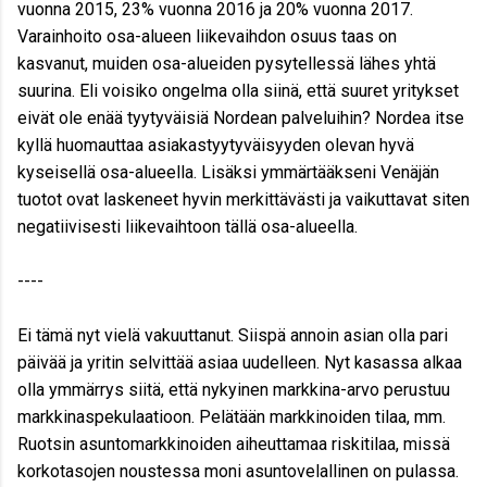
vuonna 2015, 23% vuonna 2016 ja 20% vuonna 2017.
Varainhoito osa-alueen liikevaihdon osuus taas on
kasvanut, muiden osa-alueiden pysytellessä lähes yhtä
suurina. Eli voisiko ongelma olla siinä, että suuret yritykset
eivät ole enää tyytyväisiä Nordean palveluihin? Nordea itse
kyllä huomauttaa asiakastyytyväisyyden olevan hyvä
kyseisellä osa-alueella. Lisäksi ymmärtääkseni Venäjän
tuotot ovat laskeneet hyvin merkittävästi ja vaikuttavat siten
negatiivisesti liikevaihtoon tällä osa-alueella.
----
Ei tämä nyt vielä vakuuttanut. Siispä annoin asian olla pari
päivää ja yritin selvittää asiaa uudelleen. Nyt kasassa alkaa
olla ymmärrys siitä, että nykyinen markkina-arvo perustuu
markkinaspekulaatioon. Pelätään markkinoiden tilaa, mm.
Ruotsin asuntomarkkinoiden aiheuttamaa riskitilaa, missä
korkotasojen noustessa moni asuntovelallinen on pulassa.