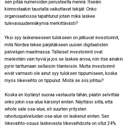
sen pitää numeroiden perusteella mennä. Itseäni
kiinnostaakin taustalla vaikuttavat tekijät. Onko
organisaatiossa tapahtunut jotain mikä laskee
tulevaisuudennäkymiä merkittävästi?
Yksi syy laskeneeseen tulokseen on jatkuvat investoinnit,
mitä Nordea tekee pärjätäkseen uusien digitaalisten
palvelujen maailmassa. Tällaiset investoinnit ovat
mielestäni vain hyviä ja jos se laskee arvoa, niin itse ainakin
pyrin tarttumaan sellaisiin tilanteisiin. Mutta investoinnit
eivät varmasti ole ainut syy tuloksen tippumiseen, koska
myös liikevaihto on tippunut. Mistä se siis johtuu?
Koska en löytänyt suoraa vastausta tähän, päätin selvittää
onko jokin osa-alue kärsinyt eniten. Näyttäisi siltä, että
whole sale osa-alue, eli suurten yritysten
rahoituspalveluiden osa-alue on laskenut eniten. Sen
liikevaihto-osuus laskevasta liikevaihdosta on ollut 24%