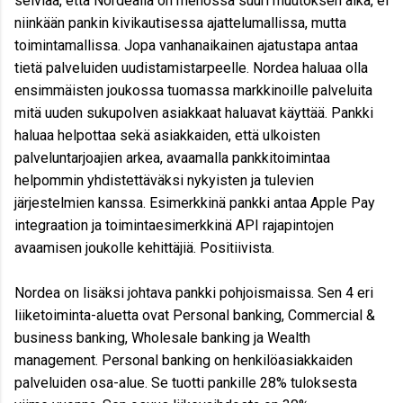
selviää, että Nordealla on menossa suuri muutoksen aika, ei
niinkään pankin kivikautisessa ajattelumallissa, mutta
toimintamallissa. Jopa vanhanaikainen ajatustapa antaa
tietä palveluiden uudistamistarpeelle. Nordea haluaa olla
ensimmäisten joukossa tuomassa markkinoille palveluita
mitä uuden sukupolven asiakkaat haluavat käyttää. Pankki
haluaa helpottaa sekä asiakkaiden, että ulkoisten
palveluntarjoajien arkea, avaamalla pankkitoimintaa
helpommin yhdistettäväksi nykyisten ja tulevien
järjestelmien kanssa. Esimerkkinä pankki antaa Apple Pay
integraation ja toimintaesimerkkinä API rajapintojen
avaamisen joukolle kehittäjiä. Positiivista.
Nordea on lisäksi johtava pankki pohjoismaissa. Sen 4 eri
liiketoiminta-aluetta ovat Personal banking, Commercial &
business banking, Wholesale banking ja Wealth
management. Personal banking on henkilöasiakkaiden
palveluiden osa-alue. Se tuotti pankille 28% tuloksesta