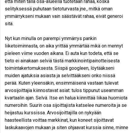
että miten tällä osa-alueella tuotetaan rahaa, koska
selityksessä puhutaan tietoturvasta jne., mitkä oman
ymmärrykseni mukaan vain säästävät rahaa, eivät generoi
sitä.
Nyt kun minulla on parempi ymmärrys pankin
liiketoiminnasta, on aika yrittää ymmärtää mikä on mennyt
pieleen viime vuoden aikana. Ei auta kun todeta, että se
tieto ei ainakaan selviä tästä markkinointipainotteisesta
toimintakertomuksesta. Siispä googleen, löytääkseni
muiden ajatuksia asiasta ja selvittääkseni onko niissä
perää. Kuten yleensäkin, ensimmäisenä vastaan tulevat
arvosijoittajia kiinnostavat asiat: tulos tippunut useamman
kvartaalin ajan. Selvä. Itse en halua kiinnittää liikaa huomiota
numeroihin. Suurin osa sijoittajista katselee numeroita ja se
heijastuu kurssissa. Arvosijoittajilla on nykyään
haasteellista voittaa markkinat, kun koneet sijoittavat
laskukaavojen mukaan ja siten ohjaavat kurssia sinne, minne