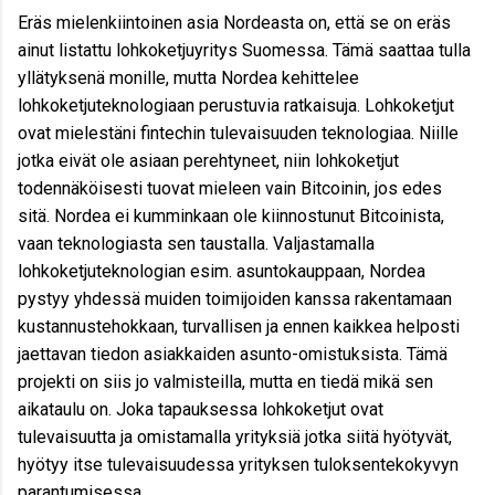
Eräs mielenkiintoinen asia Nordeasta on, että se on eräs
ainut listattu lohkoketjuyritys Suomessa. Tämä saattaa tulla
yllätyksenä monille, mutta Nordea kehittelee
lohkoketjuteknologiaan perustuvia ratkaisuja. Lohkoketjut
ovat mielestäni fintechin tulevaisuuden teknologiaa. Niille
jotka eivät ole asiaan perehtyneet, niin lohkoketjut
todennäköisesti tuovat mieleen vain Bitcoinin, jos edes
sitä. Nordea ei kumminkaan ole kiinnostunut Bitcoinista,
vaan teknologiasta sen taustalla. Valjastamalla
lohkoketjuteknologian esim. asuntokauppaan, Nordea
pystyy yhdessä muiden toimijoiden kanssa rakentamaan
kustannustehokkaan, turvallisen ja ennen kaikkea helposti
jaettavan tiedon asiakkaiden asunto-omistuksista. Tämä
projekti on siis jo valmisteilla, mutta en tiedä mikä sen
aikataulu on. Joka tapauksessa lohkoketjut ovat
tulevaisuutta ja omistamalla yrityksiä jotka siitä hyötyvät,
hyötyy itse tulevaisuudessa yrityksen tuloksentekokyvyn
parantumisessa.