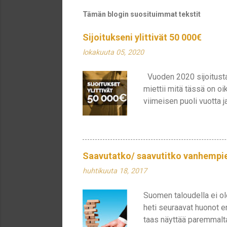
h
e
Tämän blogin suosituimmat tekstit
t
ä
Sijoitukseni ylittivät 50 000€
k
o
lokakuuta 05, 2020
m
m
Vuoden 2020 sijoitustap
e
n
miettii mitä tässä on oik
t
viimeisen puoli vuotta j
t
rajan. Monien salkut var
i
jakautuu hyvin epätasai
omilleen, mikä auttaa p
Nordea hakevat suuntaa 
Saavutatko/ saavutitko vanhempie
Maaliskuun pohjilta nyk
huhtikuuta 18, 2017
on esim. KONEen osakkeit
no...
Suomen taloudella ei ol
heti seuraavat huonot e
taas näyttää paremmalta