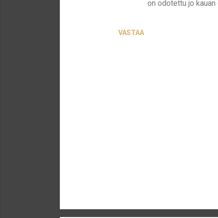
on odotettu jo kauan 
e
n
t
VASTAA
i
t
L
ä