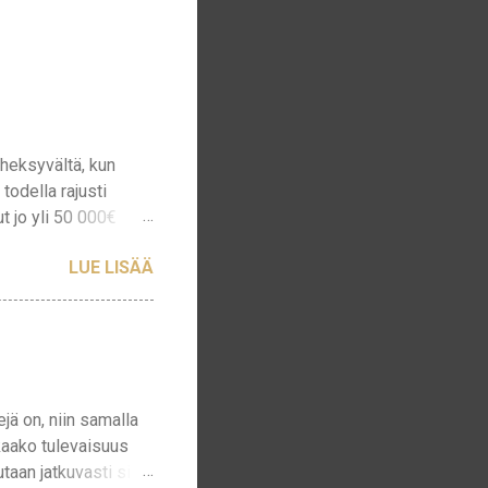
heksyvältä, kun
todella rajusti
ut jo yli 50 000€
ä siltä, että arvostus
LUE LISÄÄ
 vihdoin päässyt
con, Telenor ja
ten selvää. Muutos
 että jos salkussa
 ostanut, kun hinta
ä on, niin samalla
kaako tulevaisuus
aan jatkuvasti siitä,