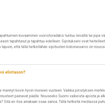
ahtumien kuvaaminen vuoristoradaksi tuntuu lievältä tai jopa vä
easti tapahtunut ja tapahtuu edelleen. Sijoitukseni ovat heitelleet 
a tajusin, että tällä hetkellähän sijoitusten kokonaisarvo on nouss
masti näyttävät siltä, että ne saattavat räjähtää pian. Omani näyttä
sesti ja markkina-arvo on noussut lähes 30 000 euroon. Vincit on
itämään koko salkkua tasapainossa. Scandic tekee kuolemaa, City
ja Rovio, Goforen kanssa tekevät ennätyksiä. Ota tästä nyt sit
si elintason?
yiseen huippuun on lievä 73% nousu. On kuitenkin helppo nähdä,
a, niin tunnelma saattaa olla hieman jännittynyt. Itsehän en sitä
e mennyt kovin hyvin moneen vuoteen. Vaikka piristyksen merkkej
nnusteet painavat päälle. Nouseeko Suomi vaikeista ajoista ja al
? Sitä en itse ainakaan osaa sanoa. Tällä hetkellä mediassa puhut