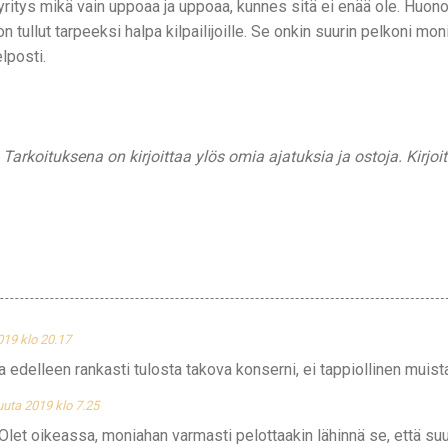
 yritys mikä vain uppoaa ja uppoaa, kunnes sitä ei enää ole. Hu
 tullut tarpeeksi halpa kilpailijoille. Se onkin suurin pelkoni mon
elposti.
. Tarkoituksena on kirjoittaa ylös omia ajatuksia ja ostoja. Kirjoi
019 klo 20.17
 edelleen rankasti tulosta takova konserni, ei tappiollinen muista
uuta 2019 klo 7.25
Olet oikeassa, moniahan varmasti pelottaakin lähinnä se, että s