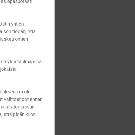
edes epäsuorasti
stin yhtiön
a sen tiedän, että
n laskea omien
ti yleistä ilmapiiriä
 jokaista
ituksena ei ole
eat vaihtoehdot ennen
lma strategiassani
, että pidän kiinni