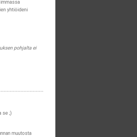
onoimmassa
ien yhtiöideni
tuksen pohjalta ei
 se ;)
uunnan muutosta