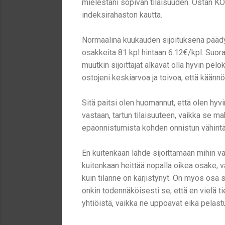
mielestäni sopivan tilaisuuden. Ostan KO
indeksirahaston kautta.
Normaalina kuukauden sijoituksena pääd
osakkeita 81 kpl hintaan 6.12€/kpl. Suora
muutkin sijoittajat alkavat olla hyvin pe
ostojeni keskiarvoa ja toivoa, että käänn
Sitä paitsi olen huomannut, että olen hyvi
vastaan, tartun tilaisuuteen, vaikka se ma
epäonnistumista kohden onnistun vähintä
En kuitenkaan lähde sijoittamaan mihin va
kuitenkaan heittää nopalla oikea osake, v
kuin tilanne on kärjistynyt. On myös osa 
onkin todennäköisesti se, että en vielä tie
yhtiöistä, vaikka ne uppoavat eikä pelast