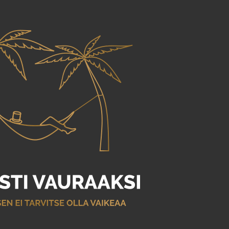
Siirry pääsisältöön