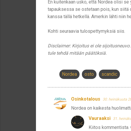
En kuitenkaan usko, että Nordea olisi se
tapauksessa se ostetaan pois, kun siitä on
kanssa tällä hetkellä. Amerkin lähti niin h
Kohti seuraavia tulospettymyksiä siis.
Disclaimer: Kirjoitus ei ole sijoitusneuvo
tule tehdä mitään päätöksiä.
Nordea
osto
scandic
Osinkotalous
30. heinäkuuta 2
K
Nordea on kaikesta huolimatta
o
m
Vauraaksi
31. heinäk
m
Kiitos kommentista. 