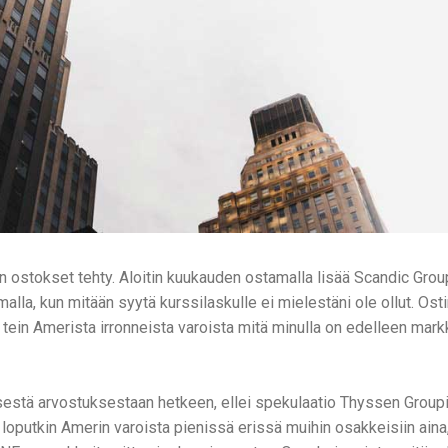
n ostokset tehty. Aloitin kuukauden ostamalla lisää Scandic Group
lla, kun mitään syytä kurssilaskulle ei mielestäni ole ollut. Ost
tein Amerista irronneista varoista mitä minulla on edelleen mark
yisestä arvostuksestaan hetkeen, ellei spekulaatio Thyssen Group
tan loputkin Amerin varoista pienissä erissä muihin osakkeisiin ain