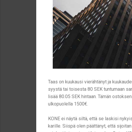
Taas on kuukausi vierähtänyt ja kuukaude
syystä tai toisesta 80 SEK tuntumaan sama
lisää 80.05 SEK hintaan. Tämän ostoksen 
ulkopuolella 1500€.
KONE ei näytä siltä, että se laskisi nyk
karille. Siispä olen päättänyt, että sijoi