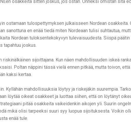
NEen osakkeita sitten joskus, jos ostan. Onneksi omistan sitä 
yin ostamaan tulospettymyksen julkaisseen Nordean osakkeita. O
an sanottuna en enää tiedä miten Nordeaan tulisi suhtautua, mutt
lokkaita Nordean tuloksentekokyvyn tulevaisuudesta. Siispä pääti
ös tapahtuu joskus.
n riskinälkäinen sijoittajana. Kun näen mahdollisuuden iskeä rankas
ksaisi. Poltan näppini tässä vielä ennen pitkää, mutta toivon, että
än kaksi kertaa.
in. Kyllähän mahdollisuuksia löytyy ja riskejäkin suurempia. Tarko
aan löytää oikeat osakkeet ja luottaa siihen, että on löytänyt oik
strategiaani pitää osakkeita vaikeidenkin aikojen yli. Suurin onge
dä mikä olisi tarpeeksi suuri syy luopua sijoituksesta. Voikin olla
usta enää tule.