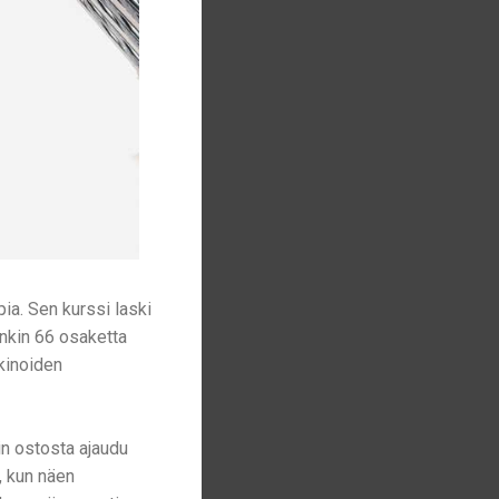
ia. Sen kurssi laski
inkin 66 osaketta
kinoiden
in ostosta ajaudu
a, kun näen