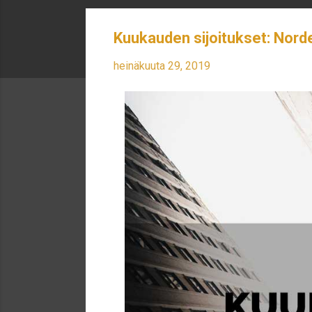
Kuukauden sijoitukset: Nord
heinäkuuta 29, 2019