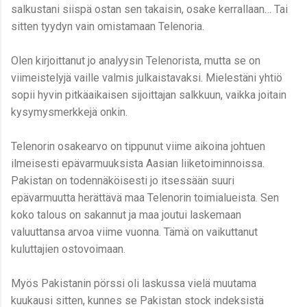
salkustani siispä ostan sen takaisin, osake kerrallaan… Tai
sitten tyydyn vain omistamaan Telenoria.
Olen kirjoittanut jo analyysin Telenorista, mutta se on
viimeistelyjä vaille valmis julkaistavaksi. Mielestäni yhtiö
sopii hyvin pitkäaikaisen sijoittajan salkkuun, vaikka joitain
kysymysmerkkejä onkin.
Telenorin osakearvo on tippunut viime aikoina johtuen
ilmeisesti epävarmuuksista Aasian liiketoiminnoissa.
Pakistan on todennäköisesti jo itsessään suuri
epävarmuutta herättävä maa Telenorin toimialueista. Sen
koko talous on sakannut ja maa joutui laskemaan
valuuttansa arvoa viime vuonna. Tämä on vaikuttanut
kuluttajien ostovoimaan.
Myös Pakistanin pörssi oli laskussa vielä muutama
kuukausi sitten, kunnes se Pakistan stock indeksistä