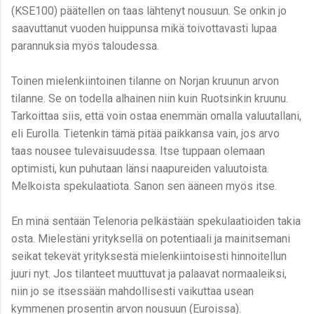
(KSE100) päätellen on taas lähtenyt nousuun. Se onkin jo
saavuttanut vuoden huippunsa mikä toivottavasti lupaa
parannuksia myös taloudessa.
Toinen mielenkiintoinen tilanne on Norjan kruunun arvon
tilanne. Se on todella alhainen niin kuin Ruotsinkin kruunu.
Tarkoittaa siis, että voin ostaa enemmän omalla valuutallani,
eli Eurolla. Tietenkin tämä pitää paikkansa vain, jos arvo
taas nousee tulevaisuudessa. Itse tuppaan olemaan
optimisti, kun puhutaan länsi naapureiden valuutoista.
Melkoista spekulaatiota. Sanon sen ääneen myös itse.
En minä sentään Telenoria pelkästään spekulaatioiden takia
osta. Mielestäni yrityksellä on potentiaali ja mainitsemani
seikat tekevät yrityksestä mielenkiintoisesti hinnoitellun
juuri nyt. Jos tilanteet muuttuvat ja palaavat normaaleiksi,
niin jo se itsessään mahdollisesti vaikuttaa usean
kymmenen prosentin arvon nousuun (Euroissa).