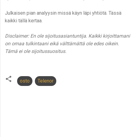
Julkaisen pian analyysin missä käyn läpi yhtiötä. Tässä
kaikki tällä kertaa.
Disclaimer: En ole sijoitusasiantuntija. Kaikki kirjoittamani
on omaa tulkintaani eikä välttämättä ole edes oikein.
Tämä ei ole sijoitussuositus.
osto
Telenor
K
o
m
m
e